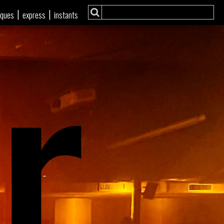
r
|
|
iques
express
instants