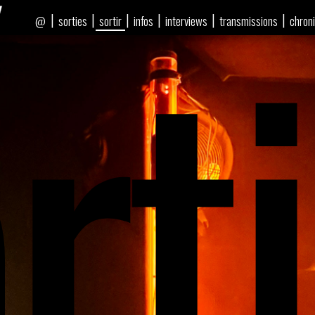
rti
|
|
|
|
|
|
sorties
sortir
infos
interviews
transmissions
chron
@