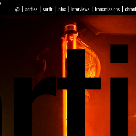
rti
|
|
|
|
|
|
sorties
sortir
infos
interviews
transmissions
chron
@