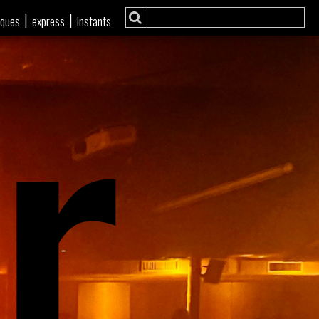
r
|
|
iques
express
instants