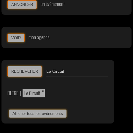
un évènement
ANNONCER
mon agenda
VOIR
RECHERCHER
×
FILTRE
|
Le Circuit
Afficher tous les évènements