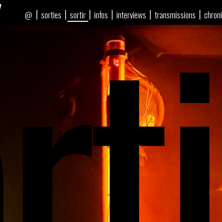
rti
|
|
|
|
|
|
sorties
sortir
infos
interviews
transmissions
chron
@