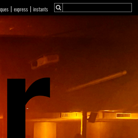
r
|
|
iques
express
instants