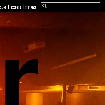
r
|
|
iques
express
instants