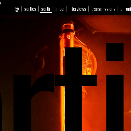
rti
|
|
|
|
|
|
sorties
sortir
infos
interviews
transmissions
chron
@