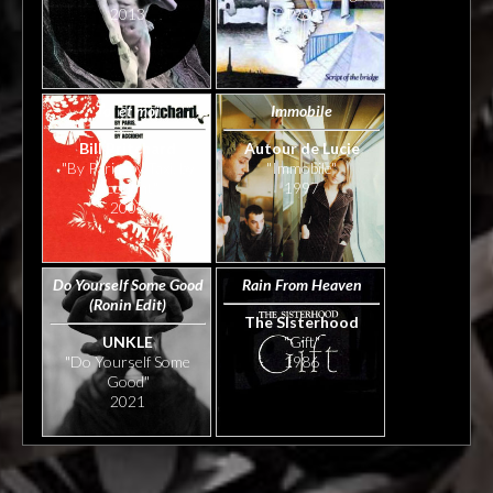
2013
1983
Toi et moi
Immobile
Bill Pritchard
Autour de Lucie
"By Paris, by Taxi, by
"Immobile"
Accident"
1997
2005
Do Yourself Some Good
Rain From Heaven
(Ronin Edit)
The SIsterhood
UNKLE
"Gift"
"Do Yourself Some
1986
Good"
2021