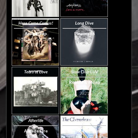
Here Come Comus!
Long Dive
Arab Strap
Pinemoon
"As Days Get Dark"
"Miracle"
2021
2021
Tears of Love
Slow Club LUV
Futurafter
Robbie & Mona
"EP A"
"EW"
2021
2021
Afterlife
Second Skin
Arcade Fire
The Chameleons
"Reflektor"
"Script of the Bridge"