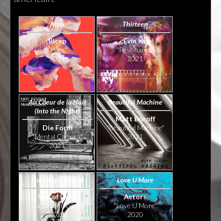
Atlas
Thirteen
Bicep
cEvin Key
"Isles"
"Resonance"
2021
2021
Au Coeur de la Nuit
Beautiful Machine
(Into the Night)
Matt Boroff
Die Form
"Beautiful Machine"
"Mental Camera"
2021
2021
The Prayer Wheel
Love U More
Veil of Light
Actors
"The Prayer Wheel"
"Love U More"
2021
2020