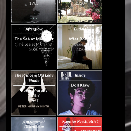
1985
2020
Afterglow
Budala
The Sea at Midnight
Affet Robot
"The Sea at Midnight"
"Budala"
2020
2020
The Prince & Old Lady
Inside
Shade
Doll Klaw
Peter Murphy
"Inside"
"Ninth"
2020
2011
Дискотека /
Frontier Psychiatrist
Discoteque