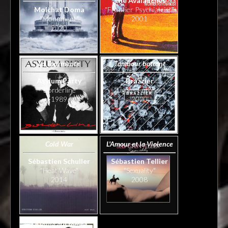
The Avalanches
Molchat Doma
"Frontier Psychiatrist"
"Monument"
2001
2020
La Tourmente
Tambour battant
Asylum Party
Brazzier
"Borderline"
"Lignes Futures"
1989
2020
Cold War
L'Amour et la Violence
Sébastien Schuller
Sébastien Tellier
"Heat Wave"
"Sexuality"
2014
2008
La Pluie qui tombe