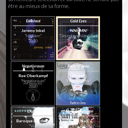
être au mieux de sa forme.
Embrace
Cold Eyes
Jeremy Inkel
NNHMN
"Hijacker"
"Deception Island Part
2020
2"
2020
Negativraum
Fade to Grey
Rue Oberkampf
Visage
"Negativraum"
"Fade to Grey"
2020
1980
L'Autre
March to Autumn
Baroque Bordello
Night Nail
"Via"
"March to Autumn"