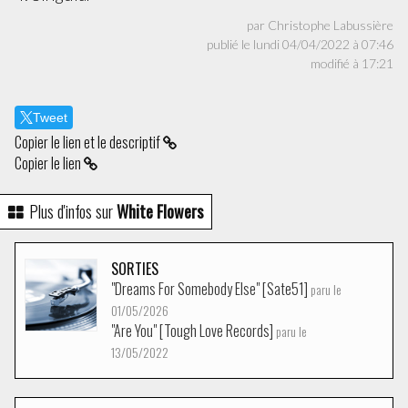
par Christophe Labussière
publié le lundi 04/04/2022 à 07:46
modifié à 17:21
Tweet
Copier le lien et le descriptif
Copier le lien
Plus d'infos sur
White Flowers
SORTIES
"Dreams For Somebody Else" [Sate51]
paru le
01/05/2026
"Are You" [Tough Love Records]
paru le
13/05/2022