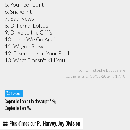
5. You Feel Guilt
6. Snake Pit
7. Bad News
8. DI Fergal Loftus
9. Drive to the Cliffs
10. Here We Go Again
11. Wagon Stew
12. Disembark at Your Peril
13. What Doesn't Kill You
par Christophe Labussière
publié le lundi 18/11/2024 à 17:48
Tweet
Copier le lien et le descriptif
Copier le lien
Plus d'infos sur
PJ Harvey, Joy Division