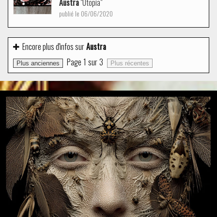
Austra
"Utopia"
publié le 06/06/2020
Encore plus d'infos sur
Austra
Page
1
sur
3
Plus anciennes
Plus récentes