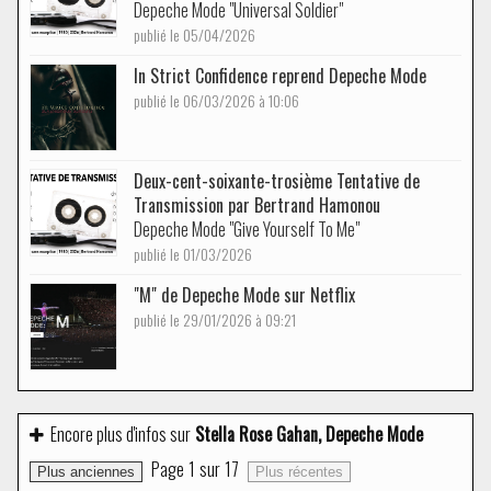
Depeche Mode "Universal Soldier"
publié le 05/04/2026
In Strict Confidence reprend Depeche Mode
publié le 06/03/2026 à 10:06
Deux-cent-soixante-trosième Tentative de
Transmission par Bertrand Hamonou
Depeche Mode "Give Yourself To Me"
publié le 01/03/2026
"M" de Depeche Mode sur Netflix
publié le 29/01/2026 à 09:21
Encore plus d'infos sur
Stella Rose Gahan, Depeche Mode
Page
1
sur
17
Plus anciennes
Plus récentes