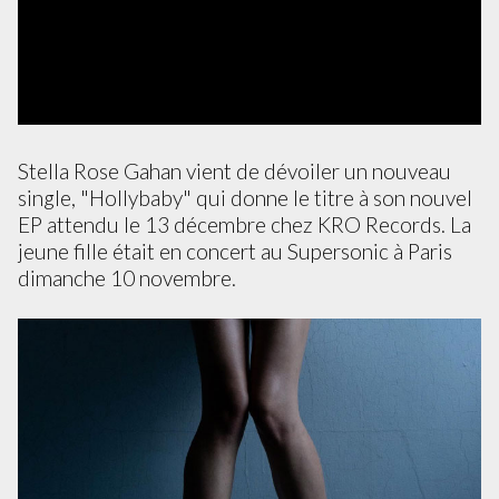
Stella Rose Gahan vient de dévoiler un nouveau
single, "Hollybaby" qui donne le titre à son nouvel
EP attendu le 13 décembre chez KRO Records. La
jeune fille était en concert au Supersonic à Paris
dimanche 10 novembre.