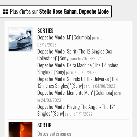
Plus d'infos sur
Stella Rose Gahan, Depeche Mode
SORTIES
Depeche Mode
"M" [Columbia]
paru le
05/12/2025
Depeche Mode
"Spirit (The 12 Singles Box
Collection)" [Sony]
paru le 20/09/2024
Depeche Mode
"Delta Machine (The 12 Inches
Singles)" [Sony]
paru le 06/10/2023
Depeche Mode
"Sounds Of The Universe (The
12 Inches Singles)" [Sony]
paru le 04/08/2023
Depeche Mode
"Memento Mori" [Columbia]
paru
le 24/03/2023
Depeche Mode
"Playing The Angel - The 12″
Singles" [Sony]
paru le 11/11/2022
SORTIR
Dates antérieures