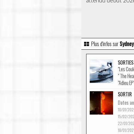
attendu début 202
Plus d'infos sur
Sydney
SORTIES
"Les Coul
" The Hea
"Adieu EP
SORTIR
Dates an
10/01/202
15/02/20
22/01/20
18/01/202