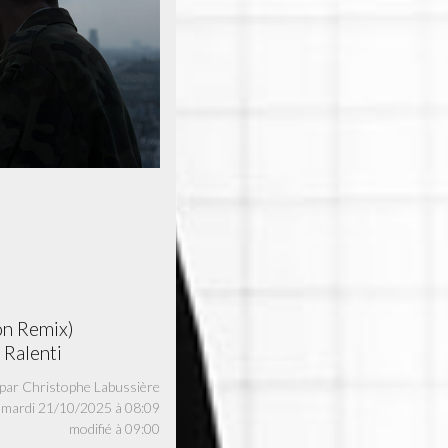
s
lon Remix)
 Ralenti
par Christophe Labussière
blié le mardi 21/10/2025 à 08:09
modifié à 09:00