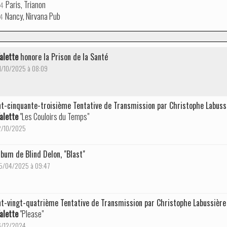
Paris, Trianon
24
Nancy, Nirvana Pub
4
alette
honore la Prison de la Santé
21/10/2025 à 08:09
t-cinquante-troisième Tentative de Transmission par Christophe Labuss
alette
"Les Couloirs du Temps"
12/10/2025
lbum de Blind Delon, "Blast"
 25/04/2025 à 09:47
t-vingt-quatrième Tentative de Transmission par Christophe Labussière
alette
"Please"
16/12/2024