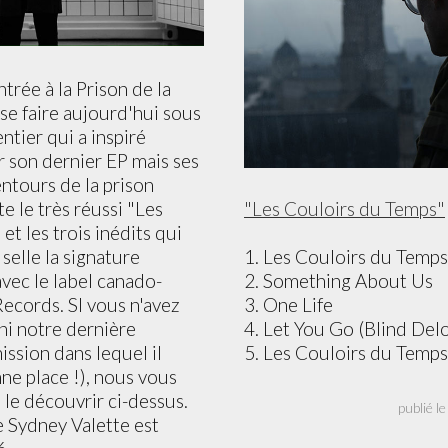
ntrée à la Prison de la
 se faire aujourd'hui sous
ntier qui a inspiré
 son dernier EP mais ses
ntours de la prison
"Les Couloirs du Temps"
te le très réussi "Les
t les trois inédits qui
1. Les Couloirs du Temp
selle la signature
2. Something About Us
vec le label canado-
3. One Life
Records. SI vous n'avez
4. Let You Go (Blind De
(ni notre dernière
5. Les Couloirs du Temps
ission dans lequel il
nne place !), nous vous
de le découvrir ci-dessus.
pu
 Sydney Valette est