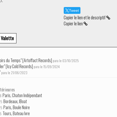
6.
Tweet
Copier le lien et le descriptif
Copier le lien
 Valette
oirs du Temps" [Artoffact Records]
paru le 03/10/2025
ler" [Icy Cold Records]
paru le 15/09/2024
"
paru le 21/06/2023
térieures
Paris, Chaton Indépendant
6
Bordeaux, IBoat
25
Paris, Boule Noire
25
Tours, Bateau Ivre
5