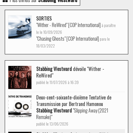
SORTIES
"Wither - ReWired" [COP International]
à paraître
le le 10/09/2026
"Chasing Ghosts" [COP International]
paru le
18/03/2022
Stabbing Westward
dévoile "Wither -
ReWired"
publié le 11/07/2026 à 16:39
Deux-cent-soixante-dixième Tentative de
Transmission par Bertrand Hamonou
Stabbing Westward
"Slipping Away (2021
Remake)"
publié le 13/06/2026