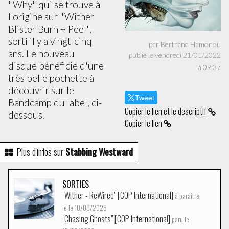
"Why" qui se trouve à
l'origine sur "Wither
Blister Burn + Peel",
sorti il y a vingt-cinq
par Bertrand Hamonou
ans. Le nouveau
publié le vendredi 21/01/2022
disque bénéficie d'une
à 09:37
très belle pochette à
découvrir sur le
Tweet
Bandcamp du label, ci-
Copier le lien et le descriptif
dessous.
Copier le lien
Plus d'infos sur
Stabbing Westward
SORTIES
"Wither - ReWired" [COP International]
à paraître
le le 10/09/2026
"Chasing Ghosts" [COP International]
paru le