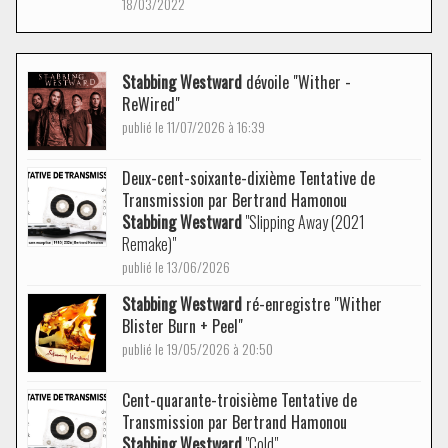
18/03/2022
Stabbing Westward
dévoile "Wither -
ReWired"
publié le 11/07/2026 à 16:39
Deux-cent-soixante-dixième Tentative de
Transmission par Bertrand Hamonou
Stabbing Westward
"Slipping Away (2021
Remake)"
publié le 13/06/2026
Stabbing Westward
ré-enregistre "Wither
Blister Burn + Peel"
publié le 19/05/2026 à 20:50
Cent-quarante-troisième Tentative de
Transmission par Bertrand Hamonou
Stabbing Westward
"Cold"