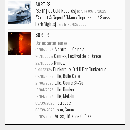
SORTIES
"Scifi" [Icy Cold Records]
paru le 09/10/2025
"Collect & Reject" [Manic Depression / Swiss
Dark Nights]
paru le 25/03/2022
SORTIR
Dates antérieures
Montreuil, Chinois
01/05/2026
Cannes, Festival de la Danse
30/11/2025
Nancy,
22/11/2025
Dunkerque, D.N.D Bar Dunkerque
11/10/2025
Lille, Bulle Café
09/10/2025
Lille, Cours St-So
21/06/2025
Lille, Dunkerque
18/04/2025
Lille, Metalu
19/04/2024
Toulouse,
09/09/2023
Lyon, Sonic
08/09/2023
Arras, Hôtel de Guînes
10/02/2023