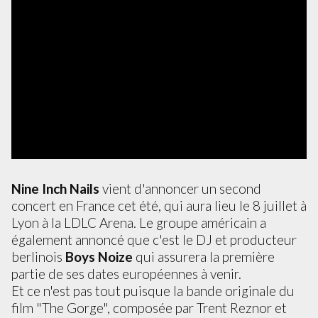
Nine Inch Nails
vient d'annoncer un second
concert en France cet été, qui aura lieu le 8 juillet à
Lyon à la LDLC Arena. Le groupe américain a
également annoncé que c'est le DJ et producteur
berlinois
Boys Noize
qui assurera la première
partie de ses dates européennes à venir.
Et ce n'est pas tout puisque la bande originale du
film "The Gorge", composée par Trent Reznor et