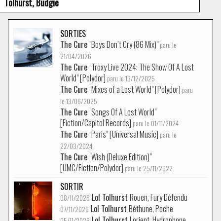
Tolhurst, Budgie
SORTIES
The Cure
"Boys Don’t Cry (86 Mix)"
paru le
21/04/2026
The Cure
"Troxy Live 2024: The Show Of A Lost
World" [Polydor]
paru le 13/12/2025
The Cure
"Mixes of a Lost World" [Polydor]
paru
le 13/06/2025
The Cure
"Songs Of A Lost World"
[Fiction/Capitol Records]
paru le 01/11/2024
The Cure
"Paris" [Universal Music]
paru le
22/03/2024
The Cure
"Wish (Deluxe Edition)"
[UMC/Fiction/Polydor]
paru le 25/11/2022
SORTIR
Lol Tolhurst
Rouen, Fury Défendu
08/11/2026
Lol Tolhurst
Béthune, Poche
07/11/2026
Lol Tolhurst
Lorient, Hydrophone
05/11/2026