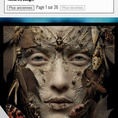
Page
1
sur
26
Plus anciennes
Plus récentes