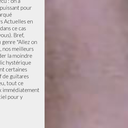
écu : on a
 puissant pour
marqué
rs Actuelles en
dans ce cas
ous). Bref,
u genre "Allez on
s, nos meilleurs
rder la moindre
lic hystérique
nt certaines
f de guitares
eu, tout ce
ux immédiatement
ciel pour y