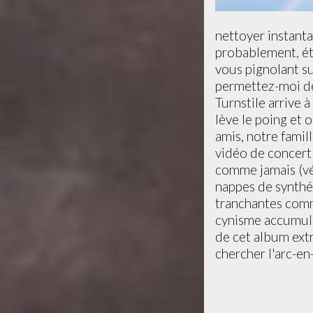
nettoyer instanta
probablement, éta
vous pignolant s
permettez-moi de 
Turnstile arrive 
lève le poing et o
amis, notre famill
vidéo de concert 
comme jamais (véc
nappes de synthé
tranchantes comme
cynisme accumul
de cet album extr
chercher l'arc-en-