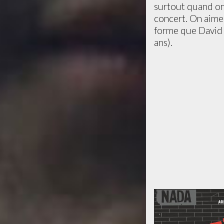
surtout quand on 
concert. On aimer
forme que David Y
ans).