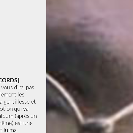
ECORDS]
 vous dirai pas
plement les
a gentillesse et
otion qui va
album (après un
 même) est une
t lu ma