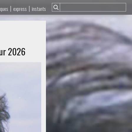
|
|
iques
express
instants
our 2026