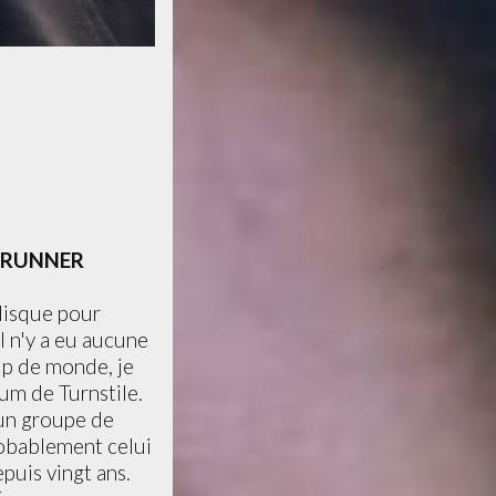
DRUNNER
 disque pour
l n'y a eu aucune
up de monde, je
lbum de Turnstile.
 un groupe de
robablement celui
epuis vingt ans.