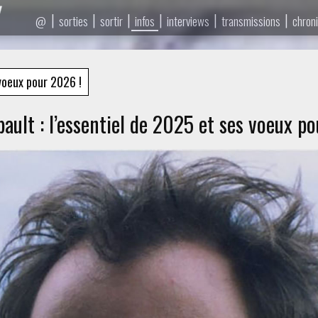
|
|
|
|
|
|
sorties
sortir
infos
interviews
transmissions
chron
@
oeux pour 2026 !
bault : l’essentiel de 2025 et ses voeux p