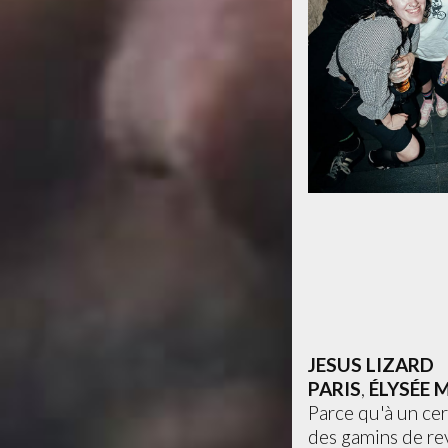
JESUS LIZARD
PARIS
,
ÉLYSÉE
Parce qu'à un ce
des gamins de rev