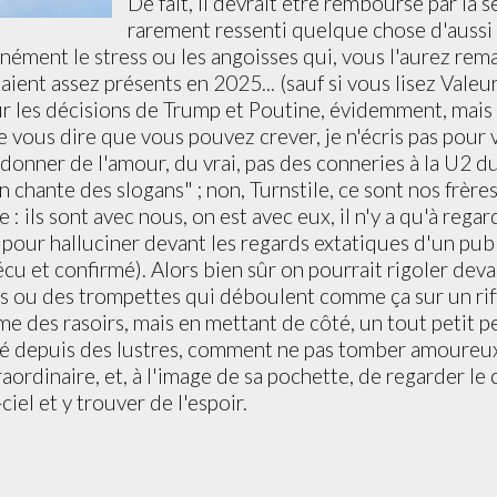
De fait, il devrait être remboursé par la s
rarement ressenti quelque chose d'aussi
nément le stress ou les angoisses qui, vous l'aurez re
ient assez présents en 2025... (sauf si vous lisez Valeu
ur les décisions de Trump et Poutine, évidemment, mais 
vous dire que vous pouvez crever, je n'écris pas pour v
à donner de l'amour, du vrai, pas des conneries à la U2 d
n chante des slogans" ; non, Turnstile, ce sont nos frère
e : ils sont avec nous, on est avec eux, il n'y a qu'à rega
pour halluciner devant les regards extatiques d'un pub
u et confirmé). Alors bien sûr on pourrait rigoler deva
s ou des trompettes qui déboulent comme ça sur un rif
 des rasoirs, mais en mettant de côté, un tout petit p
é depuis des lustres, comment ne pas tomber amoure
aordinaire, et, à l'image de sa pochette, de regarder le 
ciel et y trouver de l'espoir.