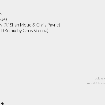
es
oue)
 (ft' Shan Moue & Chris Payne)
ed (Remix by Chris Vrenna)
publié 
modifié le v
f