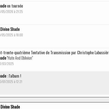
hade
en tournée
18/05/2026 à 21:25
:
Divine Shade
19/05/2025 à 18:00
t-trente-quatrième Tentative de Transmission par Christophe Labussièr
hade
"Hate And Oblivion"
 22/03/2025
hade
: l'album !
30/01/2025 à 12:21
Divine Shade