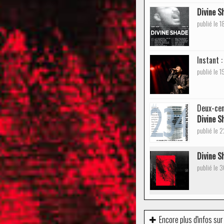
Divine S
publié le 
Instant 
publié le 
Deux-cen
Divine S
publié le
Divine S
publié le 
Encore plus d'infos sur