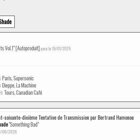
 Shade
s Vol.1" [Autoproduit]
paru le 19/01/2025
Paris, Supersonic
6
Dieppe, La Machine
6
Tours, Canadian Café
26
t-soixante-dixième Tentative de Transmission par Bertrand Hamonou
hade
"Something Bad"
13/06/2026