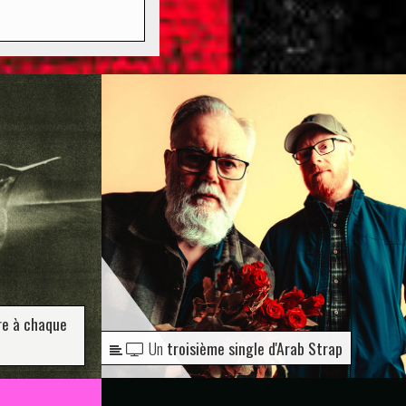
re à chaque
Un
troisième single d'Arab Strap