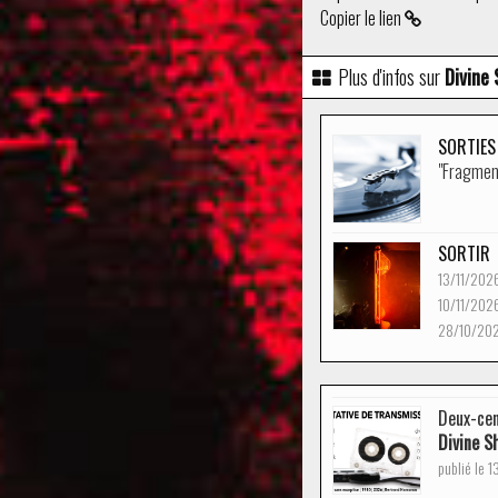
Copier le lien
Plus d'infos sur
Divine
SORTIES
"Fragment
SORTIR
13/11/202
10/11/202
28/10/20
Deux-cen
Divine S
publié le 