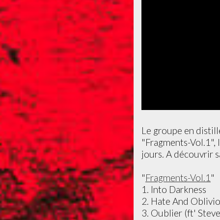
Le groupe en distil
"Fragments-Vol.1",
jours. A découvrir sa
"
Fragments-Vol.1
"
1. Into Darkness
2. Hate And Oblivi
3. Oublier (ft' Stev