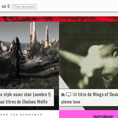
1
sur
6
Plus récentes
e style assez clair (sombre !)
Un
titre de Wings of Desi
aux titres de Chelsea Wolfe
pleine lune