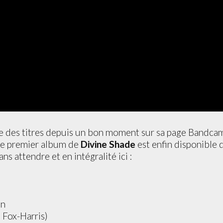
le des titres depuis un bon moment sur sa page Bandcam
 le premier album de
Divine Shade
est enfin disponible
ns attendre et en intégralité ici :
on
e Fox-Harris)