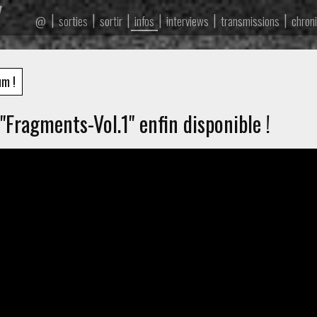
|
|
|
|
|
|
sorties
sortir
infos
interviews
transmissions
chron
@
um !
"Fragments-Vol.1" enfin disponible !