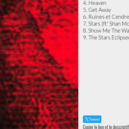
4. Heaven
5. Get Away
6. Ruines et Cendr
7. Stars (ft' Shan M
8. Show Me The Way
9. The Stars Eclips
Tweet
Copier le lien et le descripti