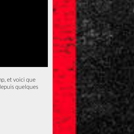
p, et voici que
 depuis quelques