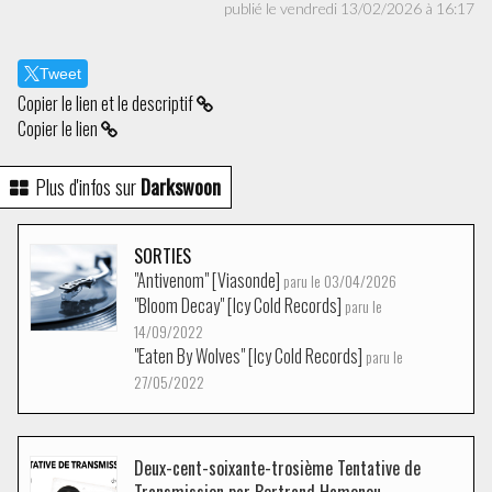
publié le vendredi 13/02/2026 à 16:17
Tweet
Copier le lien et le descriptif
Copier le lien
Plus d'infos sur
Darkswoon
SORTIES
"Antivenom" [Viasonde]
paru le 03/04/2026
"Bloom Decay" [Icy Cold Records]
paru le
14/09/2022
"Eaten By Wolves" [Icy Cold Records]
paru le
27/05/2022
Deux-cent-soixante-trosième Tentative de