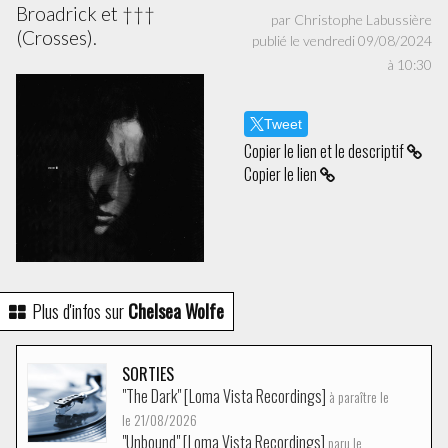
Broadrick et †††
par Christophe Labussière
(Crosses).
publié le vendredi 09/08/2024
à 10:30
Tweet
Copier le lien et le descriptif
Copier le lien
Plus d'infos sur
Chelsea Wolfe
SORTIES
"The Dark" [Loma Vista Recordings]
à paraître le
le 21/08/2026
"Unbound" [Loma Vista Recordings]
paru le