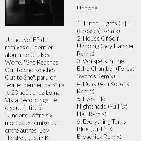
Undone
1. Tunnel Lights (†††
(Crosses) Remix)
2. House Of Self-
Un nouvel EP de
Undoing (Boy Harsher
remixes du dernier
Remix)
album de Chelsea
3. Whispers In The
Wolfe, "She Reaches
Echo Chamber (Forest
Out to She Reaches
Swords Remix)
Out to She", paru en
4. Dusk (Ash Koosha
février dernier, paraîtra
Remix)
le 20 août chez Loma
5. Eyes Like
Vista Recordings. Le
Nightshade (Full Of
disque intitulé
Hell Remix)
"Undone" offre six
6. Everything Turns
morceaux remixé par,
Blue (Justin K
entre autres, Boy
Broadrick Remix)
Harsher, Justin K.