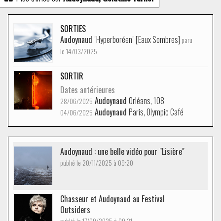
SORTIES
Audoynaud
"Hyperboréen" [Eaux Sombres]
paru
le 14/03/2025
SORTIR
Dates antérieures
Audoynaud
Orléans, 108
28/06/2025
Audoynaud
Paris, Olympic Café
04/06/2025
Audoynaud : une belle vidéo pour "Lisière"
publié le 20/11/2025 à 09:20
Chasseur et Audoynaud au Festival
Outsiders
publié le 17/09/2025 à 09:21