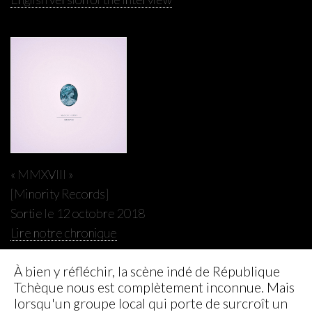
« MMXVIII »
[Minority Records]
Sortie le 12 octobre 2018
Lire notre chronique
À bien y réfléchir, la scène indé de République
Tchèque nous est complètement inconnue. Mais
lorsqu'un groupe local qui porte de surcroît un