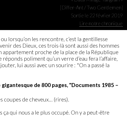
[Differ-Ant / Two Gentlemen]
Sortie le 22 février 2019
Lire notre chronique
u lorsqu’on les rencontre, c’est la gentillesse
venir des Dieux, ces trois-là sont aussi des hommes
un appartement proche de la place de la République
réponds poliment qu’un verre d’eau fera l’affaire,
outer, lui aussi avec un sourire : "On a passé la
ivre gigantesque de 800 pages, "Documents 1985 –
 les coupes de cheveux… (rires).
as ça qui nous a le plus occupé. On y a peut-être