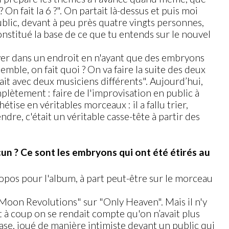
On fait la 6 ?". On partait là-dessus et puis moi
public, devant à peu près quatre vingts personnes,
constitué la base de ce que tu entends sur le nouvel
iver dans un endroit en n'ayant que des embryons
mble, on fait quoi ? On va faire la suite des deux
tait avec deux musiciens différents". Aujourd’hui,
plètement : faire de l'improvisation en public à
tise en véritables morceaux : il a fallu trier,
ndre, c'était un véritable casse-tête à partir des
cun ? Ce sont les embryons qui ont été étirés au
propos pour l'album, à part peut-être sur le morceau
"Moon Revolutions" sur "Only Heaven". Mais il n'y
t à coup on se rendait compte qu'on n’avait plus
ase, joué de manière intimiste devant un public qui