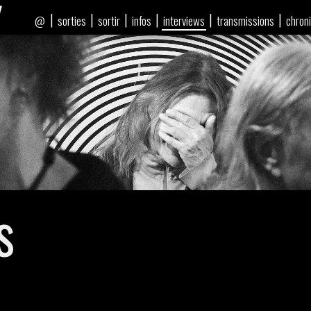
|
|
|
|
|
|
sorties
sortir
infos
interviews
transmissions
chron
@
s