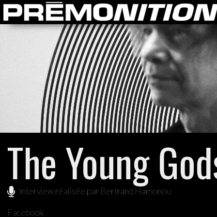
The Young God
Interview réalisée par Bertrand Hamonou
Facebook