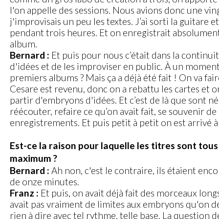
l'on appelle des sessions. Nous avions donc une vingt
j'improvisais un peu les textes. J’ai sorti la guitar
pendant trois heures. Et on enregistrait absolument t
album.
Bernard :
Et puis pour nous c’était dans la continu
d'idées et de les improviser en public. À un moment 
premiers albums ? Mais ça a déjà été fait ! On va fai
Cesare est revenu, donc on a rebattu les cartes et o
partir d'embryons d'idées. Et c’est de là que sont né
réécouter, refaire ce qu’on avait fait, se souvenir de
enregistrements. Et puis petit à petit on est arrivé 
Est-ce la raison pour laquelle les titres sont to
maximum ?
Bernard :
Ah non, c'est le contraire, ils étaient en
de onze minutes.
Franz :
Et puis, on avait déjà fait des morceaux lo
avait pas vraiment de limites aux embryons qu'on dév
rien à dire avec tel rythme, telle base. La questio