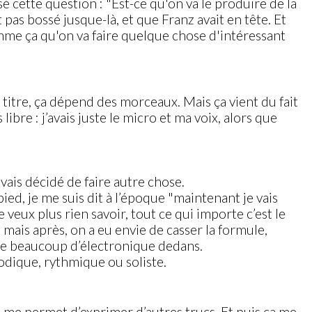
é cette question : "Est-ce qu'on va le produire de la
pas bossé jusque-là, et que Franz avait en tête. Et
omme ça qu'on va faire quelque chose d'intéressant
u titre, ça dépend des morceaux. Mais ça vient du fait
bre : j’avais juste le micro et ma voix, alors que
avais décidé de faire autre chose.
pied, je me suis dit à l’époque "maintenant je vais
ne veux plus rien savoir, tout ce qui importe c’est le
 mais après, on a eu envie de casser la formule,
même beaucoup d’électronique dedans.
lodique, rythmique ou soliste.
e me permet d’exprimer d’autres trucs. Et puis ça me