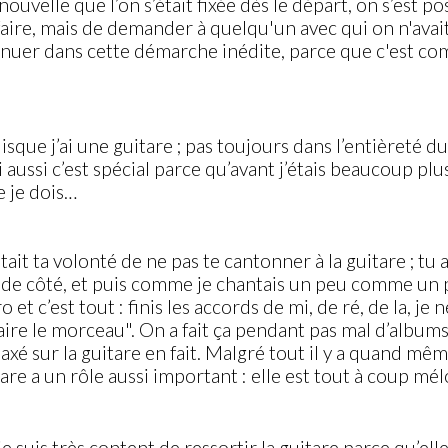
velle que l’on s’était fixée dès le départ, on s’est pos
aire, mais de demander à quelqu'un avec qui on n'avait 
ontinuer dans cette démarche inédite, parce que c'est c
isque j’ai une guitare ; pas toujours dans l’entièreté d
si c’est spécial parce qu’avant j’étais beaucoup plus li
e je dois…
ait ta volonté de ne pas te cantonner à la guitare ; tu 
tare de côté, et puis comme je chantais un peu comme un 
et c’est tout : finis les accords de mi, de ré, de la, je 
faire le morceau". On a fait ça pendant pas mal d’albums
s axé sur la guitare en fait. Malgré tout il y a quand 
tare a un rôle aussi important : elle est tout à coup mé
 suis très content de ressortir la guitare parce qu’ell