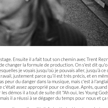
age. Ensuite il a fait tout son chemin avec Trent Rezn
e changer la formule de production. On s'est dit qu'on
squelles je voyais jusqu'où je pouvais aller, jusqu’à ce q
ail, justement parce qu’il est très précis, et en même t
 pas peur du danger dans la musique, mais c'est à l'angla
ue c'était assez approprié pour ce disque. Après, quand
r les démos il a tout de suite dit "Ah oui, les Young Go
 mais il a réussi à se dégager du temps pour nous et ça s'