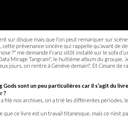
ent sur disque mais que l’on peut remarquer sur scène o
, cette prévenance sincère qui rappelle qu’avant de de
hose ?" me demande Franz sitôt installé sur le sofa d’
ata Mirage Tangram", le huitième album du groupe. Je 
deux jours, on rentre à Genève demain". Et Cesare de raj
g Gods sont un peu particulières car il s’agit du l
r ?
on a filé nos archives, on a trié les différentes périodes,
que ce livre est un travail titanesque, mais ce n’est p