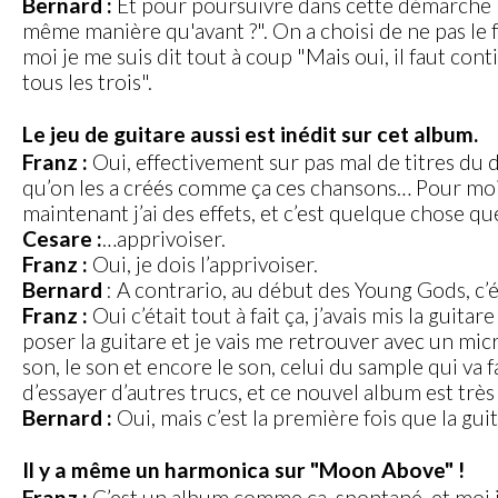
Bernard :
Et pour poursuivre dans cette démarche nou
même manière qu'avant ?". On a choisi de ne pas le f
moi je me suis dit tout à coup "Mais oui, il faut c
tous les trois".
Le jeu de guitare aussi est inédit sur cet album.
Franz :
Oui, effectivement sur pas mal de titres du d
qu’on les a créés comme ça ces chansons… Pour moi aus
maintenant j’ai des effets, et c’est quelque chose qu
Cesare :
…apprivoiser.
Franz :
Oui, je dois l’apprivoiser.
Bernard
: A contrario, au début des Young Gods, c’ét
Franz :
Oui c’était tout à fait ça, j’avais mis la gui
poser la guitare et je vais me retrouver avec un micro 
son, le son et encore le son, celui du sample qui va 
d’essayer d’autres trucs, et ce nouvel album est trè
Bernard :
Oui, mais c’est la première fois que la gui
Il y a même un harmonica sur "Moon Above" !
Franz :
C’est un album comme ça, spontané, et moi je