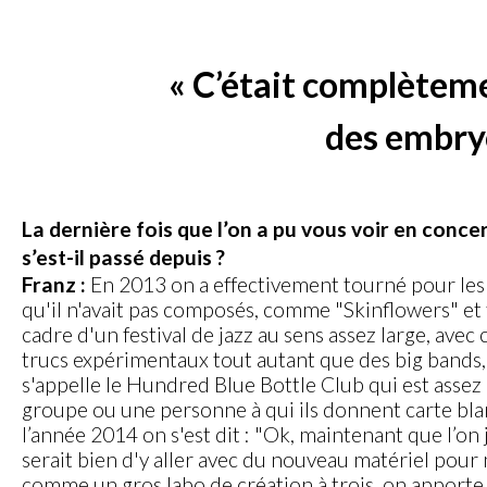
« C’était complèteme
des embryo
La dernière fois que l’on a pu vous voir en conc
s’est-il passé depuis ?
Franz :
En 2013 on a effectivement tourné pour le
qu'il n'avait pas composés, comme "Skinflowers" et 
cadre d'un festival de jazz au sens assez large, avec 
trucs expérimentaux tout autant que des big bands, des
s'appelle le Hundred Blue Bottle Club qui est assez r
groupe ou une personne à qui ils donnent carte blan
l’année 2014 on s'est dit : "Ok, maintenant que l’on j
serait bien d'y aller avec du nouveau matériel pour 
comme un gros labo de création à trois, on apporte