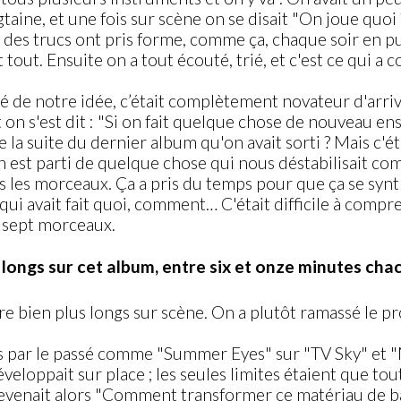
aine, et une fois sur scène on se disait "On joue quoi ? 
e et des trucs ont pris forme, comme ça, chaque soir en 
out. Ensuite on a tout écouté, trié, et c'est ce qui a 
ité de notre idée, c’était complètement novateur d'arr
on s'est dit : "Si on fait quelque chose de nouveau ense
re la suite du dernier album qu'on avait sorti ? Mais c'é
n est parti de quelque chose qui nous déstabilisait com
s les morceaux. Ça a pris du temps pour que ça se synthé
 qui avait fait quoi, comment… C'était difficile à compre
à sept morceaux.
us longs sur cet album, entre six et onze minutes cha
core bien plus longs sur scène. On a plutôt ramassé le 
ngs par le passé comme "Summer Eyes" sur "TV Sky" et 
eloppait sur place ; les seules limites étaient que tou
n devenait alors "Comment transformer ce matériau de b