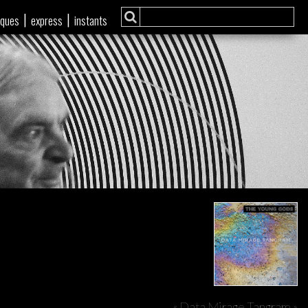
|
|
iques
express
instants
« Data Mirage Tangram »