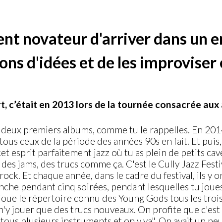
nt novateur d'arriver dans un e
ns d'idées et de les improviser e
ert, c’était en 2013 lors de la tournée consacrée a
s deux premiers albums, comme tu le rappelles. En 2
tous ceux de la période des années 90s en fait. Et pui
cet esprit parfaitement jazz où tu as plein de petits cav
 jams, des trucs comme ça. C'est le Cully Jazz Festival. 
ock. Et chaque année, dans le cadre du festival, ils y or
che pendant cinq soirées, pendant lesquelles tu joues 
oue le répertoire connu des Young Gods tous les trois, si
n'y jouer que des trucs nouveaux. On profite que c'est 
 tous plusieurs instruments et on y va". On avait un p