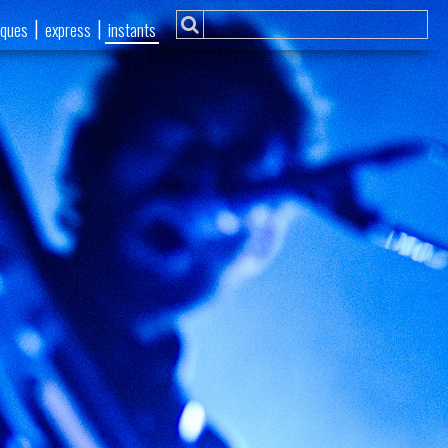
|
|
iques
express
instants