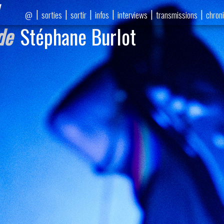
|
|
|
|
|
|
sorties
sortir
infos
interviews
transmissions
chron
@
de
Stéphane Burlot