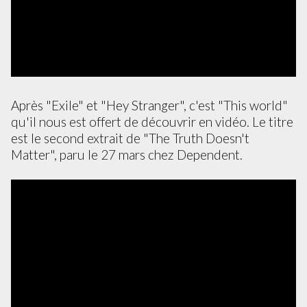
Après "Exile" et "Hey Stranger", c'est "This world"
qu'il nous est offert de découvrir en vidéo. Le titre
est le second extrait de "The Truth Doesn't
Matter", paru le 27 mars chez Dependent.