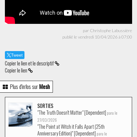
par Christophe Labussière
publié le vendredi 10/04/2026 à 07:00
Tweet
Copier le lien et le descriptif
Copier le lien
Plus d'infos sur
Mesh
SORTIES
"The Truth Doesn't Matter" [Dependent]
paru le
27/03/2026
"The Point at Witch it Falls Apart (25th
Anniversary Edition)" [Dependent]
paru le