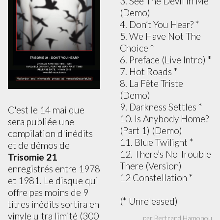
3. See The Devil In Me
(Demo)
4. Don’t You Hear? *
5. We Have Not The
Choice *
6. Preface (Live Intro) *
7. Hot Roads *
8. La Fête Triste
(Demo)
9. Darkness Settles *
C'est le 14 mai que
10. Is Anybody Home?
sera publiée une
(Part 1) (Demo)
compilation d'inédits
11. Blue Twilight *
et de démos de
12. There’s No Trouble
Trisomie 21
There (Version)
enregistrés entre 1978
12 Constellation *
et 1981. Le disque qui
offre pas moins de 9
(* Unreleased)
titres inédits sortira en
vinyle ultra limité (300
par Bertrand Hamonou