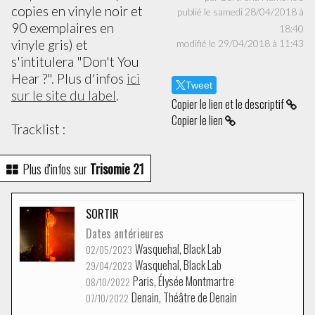
copies en vinyle noir et
publié le samedi 28/04/2018 à
90 exemplaires en
18:40
vinyle gris) et
modifié le 29/04/2018 à 11:43
s'intitulera "Don't You
Hear ?". Plus d'infos
ici
Tweet
sur le site du label
.
Copier le lien et le descriptif
Copier le lien
Tracklist :
Plus d'infos sur
Trisomie 21
SORTIR
Dates antérieures
Wasquehal, Black Lab
02/05/2023
Wasquehal, Black Lab
29/04/2023
Paris, Élysée Montmartre
08/10/2022
Denain, Théâtre de Denain
07/10/2022