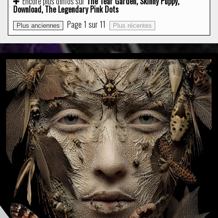
Encore plus d'infos sur
The Tear Garden, Skinny Puppy,
Download, The Legendary Pink Dots
Page
1
sur
11
Plus anciennes
Plus récentes