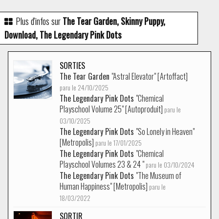
Plus d'infos sur
The Tear Garden, Skinny Puppy,
Download, The Legendary Pink Dots
SORTIES
The Tear Garden
"Astral Elevator" [Artoffact]
paru le 24/10/2025
The Legendary Pink Dots
"Chemical
Playschool Volume 25" [Autoproduit]
paru le
03/10/2025
The Legendary Pink Dots
"So Lonely in Heaven"
[Metropolis]
paru le 17/01/2025
The Legendary Pink Dots
"Chemical
Playschool Volumes 23 & 24 "
paru le 03/10/2024
The Legendary Pink Dots
"The Museum of
Human Happiness" [Metropolis]
paru le
18/03/2022
SORTIR