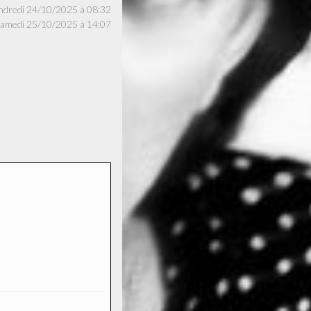
é le vendredi 24/10/2025 à 08:32
 samedi 25/10/2025 à 14:07