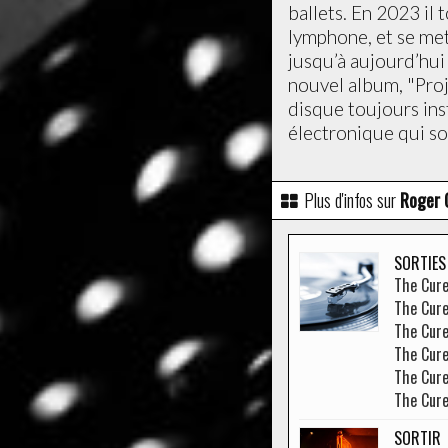
ballets. En 2023 il
lymphone, et se met
jusqu’à aujourd’hui
nouvel album, "Proje
disque toujours ins
électronique qui so
Plus d'infos sur
Roger 
SORTIES
The Cur
The Cur
The Cur
The Cur
The Cur
The Cur
SORTIR