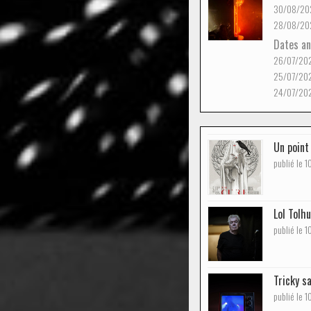
30/08/20
28/08/20
Dates an
26/07/20
25/07/20
24/07/20
Un point
publié le 
Lol Tolh
publié le 
Tricky s
publié le 