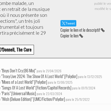
 tombe malade, un
publi
 en retrait de la musique
modifié le
 où il nous présente son
ctions", un très joli
Tweet
trumental et toujours
Copier le lien et le descriptif
rtira précisément le 29
Copier le lien
O’Donnell, The Cure
e
"Boys Don’t Cry (86 Mix)"
paru le 21/04/2026
e
"Troxy Live 2024: The Show Of A Lost World" [Polydor]
paru le 13/12/2025
e
"Mixes of a Lost World" [Polydor]
paru le 13/06/2025
e
"Songs Of A Lost World" [Fiction/Capitol Records]
paru le 01/11/2024
e
"Paris" [Universal Music]
paru le 22/03/2024
e
"Wish (Deluxe Edition)" [UMC/Fiction/Polydor]
paru le 25/11/2022