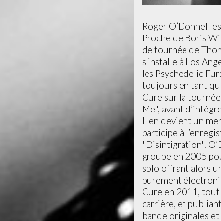
Roger O’Donnell est
Proche de Boris Wil
de tournée de Tho
s’installe à Los Ang
les Psychedelic Fur
toujours en tant qu
Cure sur la tournée
Me", avant d’intégre
Il en devient un m
participe à l’enregi
"Disintigration". O’
groupe en 2005 pou
solo offrant alors u
purement électroniq
Cure en 2011, tout
carrière, et publian
bande originales et