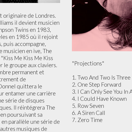
 originaire de Londres.
liams il devient musicien
mpson Twins en 1983,
eles en 1985 où il rejoint
s, puis accompagne,
e musicien en ive, The
 "Kiss Me Kiss Me Kiss
"Projections"
r le groupe aux claviers.
embre permanent et
1. Two And Two Is Three
strement de
2. One Step Forward
Donnel quittera le
3. I Can Only See You In 
r entamer une carrière
4. I Could Have Known
ne série de disques
5. Row Seven
ues. Il réintégrera The
6. A Siren Call
 en poursuivant sa
7. Zero Time
t en parallèle une série de
 autres musiques de