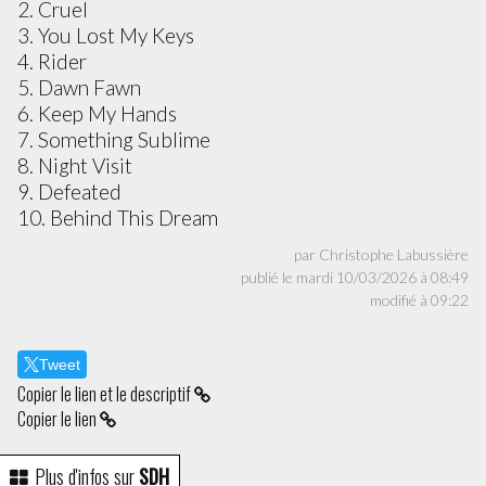
2. Cruel
3. You Lost My Keys
4. Rider
5. Dawn Fawn
6. Keep My Hands
7. Something Sublime
8. Night Visit
9. Defeated
10. Behind This Dream
par Christophe Labussière
publié le mardi 10/03/2026 à 08:49
modifié à 09:22
Tweet
Copier le lien et le descriptif
Copier le lien
Plus d'infos sur
SDH