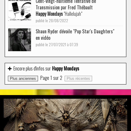
Cent-vingt-huitième Tentative de
Transmission par Fred Thébault
Happy Mondays
"Hallelujah"
publié le 28/08/2022
Shaun Ryder dévoile "Pop Star's Daughters"
en vidéo
publié le 27/07/2021 à 07:39
Encore plus d'infos sur
Happy Mondays
Page
1
sur
2
Plus anciennes
Plus récentes