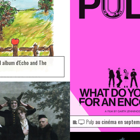
 album d'Echo and The
Pulp
au cinéma en septemb