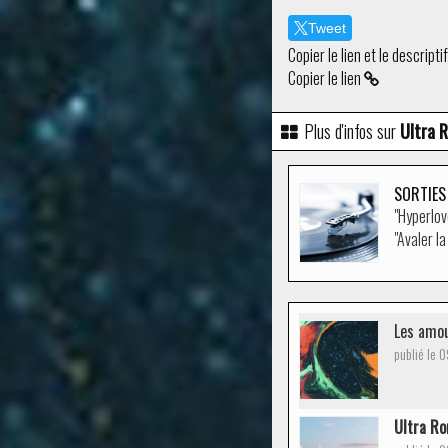
Tweet
Copier le lien et le descripti
Copier le lien
Plus d'infos sur
Ultra 
SORTIES
"Hyperlo
"Avaler l
Les amou
publié le 
Ultra R