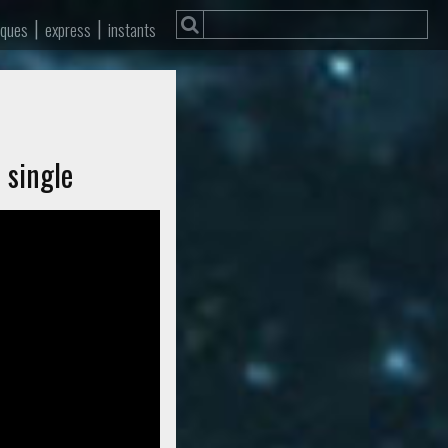
|
|
iques
express
instants
 single