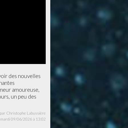
voir des nouvelles
inantes
'humeur amoureuse,
mours, un peu des
par Christophe Labussière
e mardi 09/06/2026 à 13:02