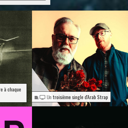
re à chaque
Un
troisième single d'Arab Strap