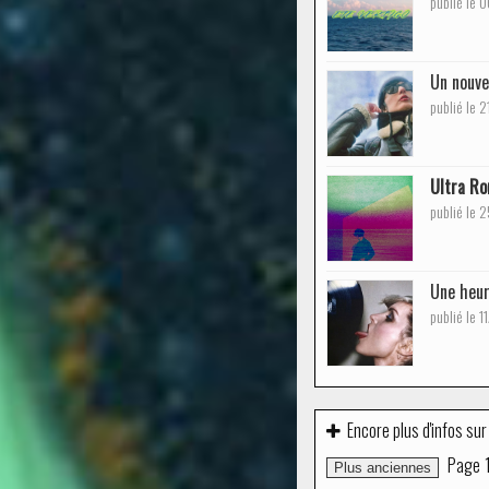
publié le
Un nouve
publié le 
Ultra R
publié le
Une heur
publié le 
Encore plus d'infos sur
Page
Plus anciennes