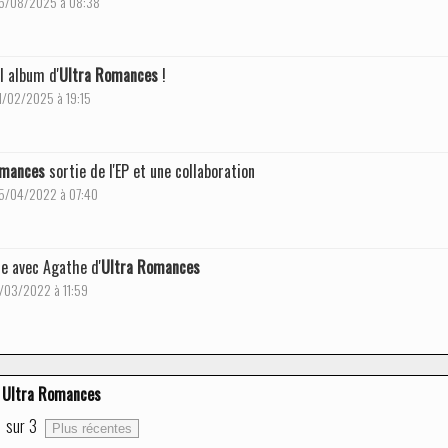
 06/08/2025 à 08:38
l album d'
Ultra Romances
!
21/02/2025 à 19:15
omances
sortie de l'EP et une collaboration
 25/04/2022 à 07:40
e avec Agathe d'
Ultra Romances
11/03/2022 à 11:59
Ultra Romances
1
sur
3
Plus récentes