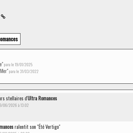
f
Romances
ve"
paru le 19/01/2025
a Mer"
paru le 31/03/2022
rs stellaires d'
Ultra Romances
09/06/2026 à 13:02
omances
ralentit son "Été Vertigo"