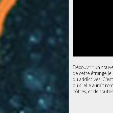
Découvrir un nouvea
de cette étrange je
qu'addictives. C'es
ou si elle aurait ro
nôtres, et de toute