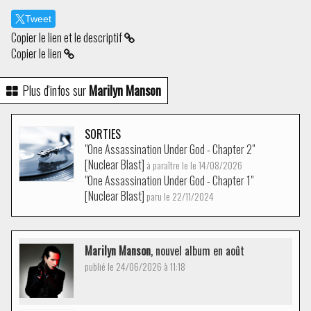
Tweet
Copier le lien et le descriptif
Copier le lien
Plus d'infos sur
Marilyn Manson
SORTIES
"One Assassination Under God - Chapter 2"
[Nuclear Blast]
à paraître le le 14/08/2026
"One Assassination Under God - Chapter 1"
[Nuclear Blast]
paru le 22/11/2024
Marilyn Manson
, nouvel album en août
publié le 24/06/2026 à 11:18