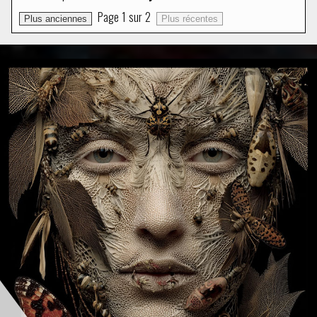
Page
1
sur
2
Plus anciennes
Plus récentes