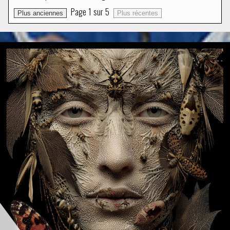
Page
1
sur
5
Plus anciennes
Plus récentes