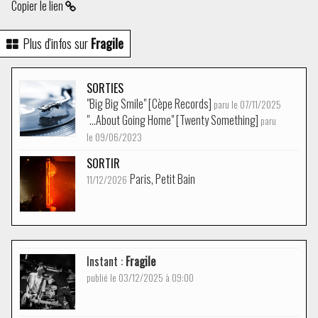
Copier le lien
Plus d'infos sur
Fragile
SORTIES
"Big Big Smile" [Cèpe Records]
paru le 07/11/2025
"…About Going Home" [Twenty Something]
paru
le 09/06/2023
SORTIR
Paris, Petit Bain
11/12/2026
Instant :
Fragile
publié le 03/12/2025 à 09:00