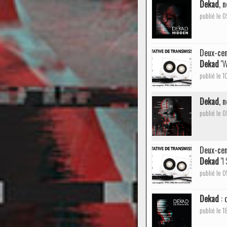
Dekad
, 
publié le 
Deux-cen
Dekad
"W
publié le 
Dekad
, 
publié le 
Deux-cen
Dekad
"I
publié le
Dekad
: 
publié le 