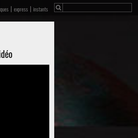
|
|
iques
express
instants
idéo