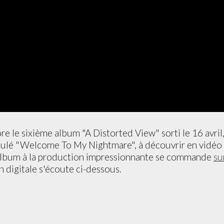
re le sixième album "A Distorted View" sorti le 16 avril
tulé "Welcome To My Nightmare", à découvrir en vidéo 
album à la production impressionnante se commande
su
n digitale s'écoute ci-dessous.