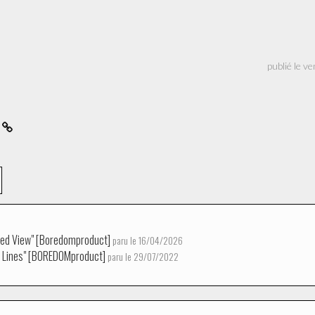
publié le v
f
rted View" [Boredomproduct]
paru le 16/04/2026
 Lines" [BOREDOMproduct]
paru le 29/07/2022