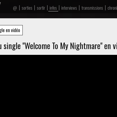
|
|
|
|
|
|
sorties
sortir
infos
interviews
transmissions
chron
@
le en vidéo
u single "Welcome To My Nightmare" en v