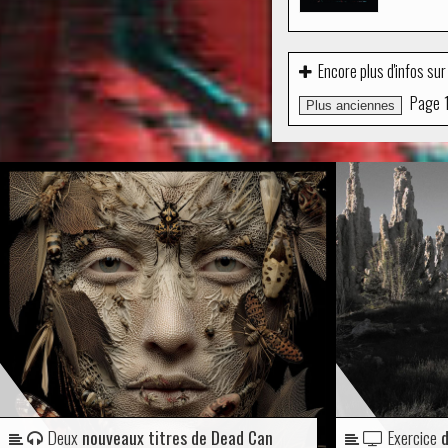
Encore plus d'infos sur
Page
Plus anciennes
Deux
nouveaux titres de Dead Can
Exercice
d