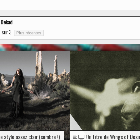
Dekad
1
sur
3
Plus récentes
e style assez clair (sombre !)
Un
titre de Wings of Desi