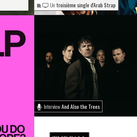
Un
troisième single d'Arab Strap
Interview
And Also the Trees