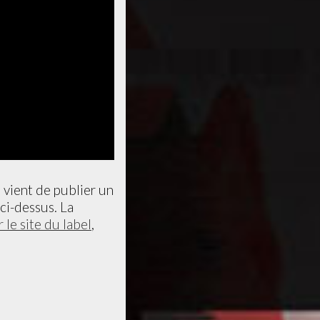
, vient de publier un
ci-dessus. La
r le site du label
,