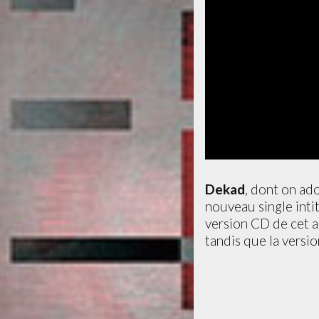
Dekad
, dont on ado
nouveau single inti
version CD de cet 
tandis que la versio