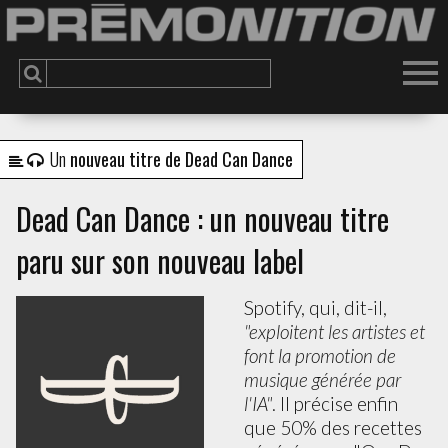
a
D
I
n
F
B
C
u
S
j
T
t
t
s
s
o
P
P
d
(
l
p
e
C
C
p
t
s
A
e
d
i
:
p
n
t
n
d
"
J
N
d
s
C
"
B
D
p
d
p
f
E
M
e
V
"
s
r
n
l
D
n
A
t
s
d
s
Un
nouveau titre de Dead Can Dance
Dead Can Dance : un nouveau titre
paru sur son nouveau label
Spotify, qui, dit-il,
"exploitent les artistes et
font la promotion de
musique générée par
l'IA"
. Il précise enfin
que 50% des recettes