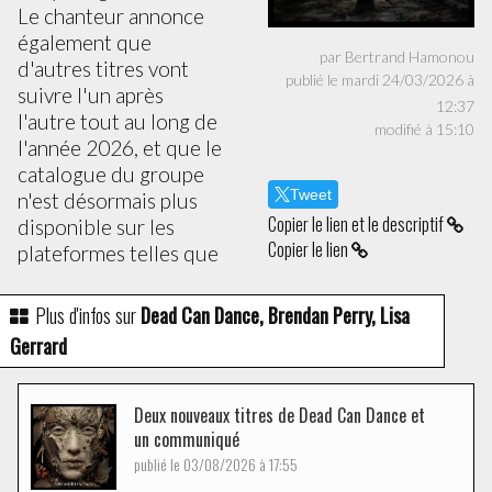
Le chanteur annonce
également que
par Bertrand Hamonou
d'autres titres vont
publié le mardi 24/03/2026 à
suivre l'un après
12:37
l'autre tout au long de
modifié à 15:10
l'année 2026, et que le
catalogue du groupe
Tweet
n'est désormais plus
Copier le lien et le descriptif
disponible sur les
Copier le lien
plateformes telles que
Plus d'infos sur
Dead Can Dance, Brendan Perry, Lisa
Gerrard
Deux nouveaux titres de Dead Can Dance et
un communiqué
publié le 03/08/2026 à 17:55