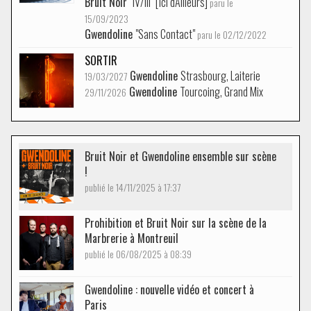
Bruit Noir
"IV/III" [Ici d'Ailleurs]
paru le
15/09/2023
Gwendoline
"Sans Contact"
paru le 02/12/2022
SORTIR
Gwendoline
Strasbourg, Laiterie
19/03/2027
Gwendoline
Tourcoing, Grand Mix
29/11/2026
Bruit Noir et Gwendoline ensemble sur scène
!
publié le 14/11/2025 à 17:37
Prohibition et Bruit Noir sur la scène de la
Marbrerie à Montreuil
publié le 06/08/2025 à 08:39
Gwendoline : nouvelle vidéo et concert à
Paris