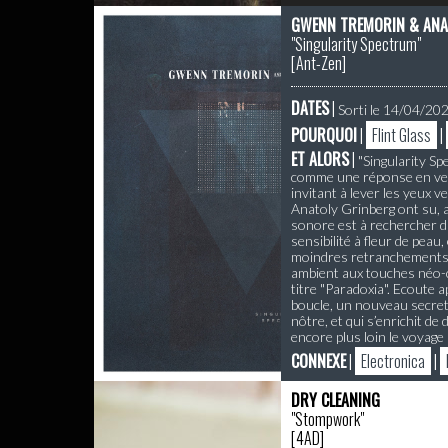
GWENN TREMORIN & ANA
"Singularity Spectrum"
[
Ant-Zen
]
DATES
|
Sorti le 14/04/20
POURQUOI
|
Flint Glass
|
ET ALORS
|
"Singularity Sp
comme une réponse en vers
invitant à lever les yeux 
Anatoly Grinberg ont su, 
sonore est à rechercher da
sensibilité à fleur de peau
moindres retranchements qu
ambient aux touches néo-cl
titre "Paradoxia". Ecoute 
boucle, un nouveau secret 
nôtre, et qui s’enrichit d
encore plus loin le voyag
CONNEXE
|
Electronica
|
DRY CLEANING
"Stompwork"
[
4AD
]