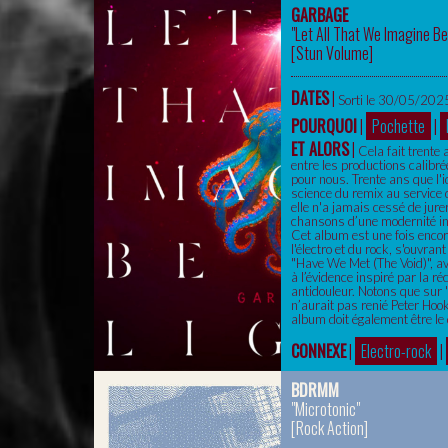
GARBAGE
"Let All That We Imagine Be
[
Stun Volume
]
DATES
|
Sorti le 30/05/2025
POURQUOI
|
Pochette
|
ET ALORS
|
Cela fait trente
entre les productions calibré
pour nous. Trente ans que l'i
science du remix au service
elle n'a jamais cessé de jure
chansons d’une modernité ins
Cet album est une fois encore
l'électro et du rock, s'ouvra
"Have We Met (The Void)", av
à l’évidence inspiré par la r
antidouleur. Notons que sur 
n’aurait pas renié Peter Hook
album doit également être le 
CONNEXE
|
Electro-rock
|
BDRMM
"Microtonic"
[
Rock Action
]