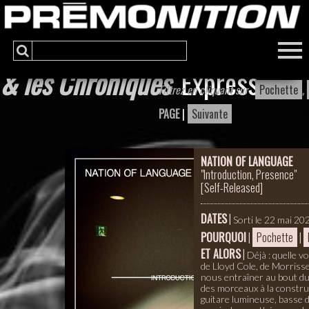
& les Chroniques
Express
Filtrez en cliquant sur
Pochette
,
PAGE
|
Suivante
NATION OF LANGUAGE
"Introduction, Presence"
[
Self-Released
]
DATES
|
Sorti le 22 mai 20
POURQUOI
|
Pochette
|
ET ALORS
|
Déjà : quelle v
de Lloyd Cole, de Morriss
nous entraîner au bout du
des morceaux à la construc
guitare lumineuse, basse d