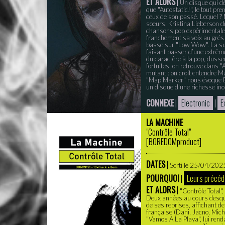
ET ALORS
|
Un disque qui dé
que "Autostatic!", le tout p
ceux de son passé. Lequel ?
soeurs, Kristina Lieberson d
chansons pop expérimentales
franchement sa voix au grés
basse sur "Low Wow". La subt
faisant passer d’une extrême 
du caractère à la pop, dussen
fortuites, on retrouve dans "
mutant : on croit entendre 
"Map Marker" nous évoque Be
un disque d'une richesse inou
CONNEXE
|
Electronic
|
E
LA MACHINE
"Contrôle Total"
[
BOREDOMproduct
]
DATES
|
Sorti le 25/04/2025 
POURQUOI
|
Leurs précéd
ET ALORS
|
"Contrôle Total"
Deux années au cours desquel
de ses reprises, affichant d
française (Dani, Jacno, Mich
"Vamos A La Playa", lui ren