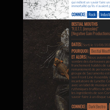
qui mêlent un savoir faire un
immortalité qu'ils n'avaient
CONNEXE
|
Rock
|
Industr
BESTIAL MOUTHS
"R.O.T.T. (inmyskin)"
[
Negative Gain Productions
DATES
|
Sorti le 11/08/20
POURQUOI
|
Bestial Mout
ET ALORS
|
Nous avions dé
sombre des darkwaves port
franchement habités de sa 
remaniement de personnel e
groupe de Sacramento est 
son Front Line Assembly s
incantatoire de Lynette Ce
avec un label de musique e
rythmiques truffées de dét
les ingrédients de son Con
savoir-faire à un disque s
CONNEXE
|
Dark Electro
|