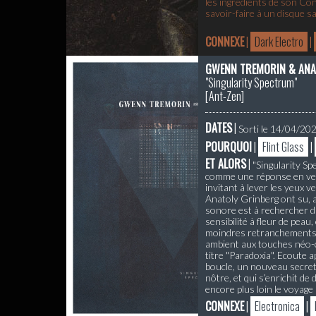
les ingrédients de son Con
savoir-faire à un disque s
CONNEXE
|
Dark Electro
|
GWENN TREMORIN & ANA
"Singularity Spectrum"
[
Ant-Zen
]
DATES
|
Sorti le 14/04/20
POURQUOI
|
Flint Glass
|
ET ALORS
|
"Singularity Sp
comme une réponse en vers
invitant à lever les yeux 
Anatoly Grinberg ont su, 
sonore est à rechercher da
sensibilité à fleur de peau
moindres retranchements qu
ambient aux touches néo-cl
titre "Paradoxia". Ecoute 
boucle, un nouveau secret 
nôtre, et qui s’enrichit d
encore plus loin le voyag
CONNEXE
|
Electronica
|