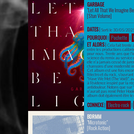
GARBAGE
"Let All That We Imagine Be
[
Stun Volume
]
DATES
|
Sorti le 30/05/2025
POURQUOI
|
Pochette
|
ET ALORS
|
Cela fait trente
entre les productions calibré
pour nous. Trente ans que l'i
science du remix au service
elle n'a jamais cessé de jure
chansons d’une modernité ins
Cet album est une fois encore
l'électro et du rock, s'ouvra
"Have We Met (The Void)", av
à l’évidence inspiré par la r
antidouleur. Notons que sur 
n’aurait pas renié Peter Hook
album doit également être le 
CONNEXE
|
Electro-rock
|
BDRMM
"Microtonic"
[
Rock Action
]