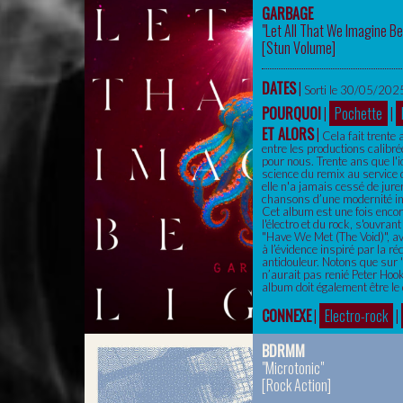
GARBAGE
"Let All That We Imagine Be
[
Stun Volume
]
DATES
|
Sorti le 30/05/2025
POURQUOI
|
Pochette
|
ET ALORS
|
Cela fait trente
entre les productions calibré
pour nous. Trente ans que l'i
science du remix au service
elle n'a jamais cessé de jure
chansons d’une modernité ins
Cet album est une fois encore
l'électro et du rock, s'ouvra
"Have We Met (The Void)", av
à l’évidence inspiré par la r
antidouleur. Notons que sur 
n’aurait pas renié Peter Hook
album doit également être le 
CONNEXE
|
Electro-rock
|
BDRMM
"Microtonic"
[
Rock Action
]