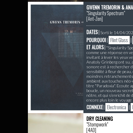
GWENN TREMORIN & ANA
"Singularity Spectrum"
[
Ant-Zen
]
DATES
|
Sorti le 14/04/20
POURQUOI
|
Flint Glass
|
ET ALORS
|
"Singularity Sp
comme une réponse en vers
invitant à lever les yeux 
Anatoly Grinberg ont su, 
sonore est à rechercher da
sensibilité à fleur de peau
moindres retranchements qu
ambient aux touches néo-cl
titre "Paradoxia". Ecoute 
boucle, un nouveau secret 
nôtre, et qui s’enrichit d
encore plus loin le voyag
CONNEXE
|
Electronica
|
DRY CLEANING
"Stompwork"
[
4AD
]