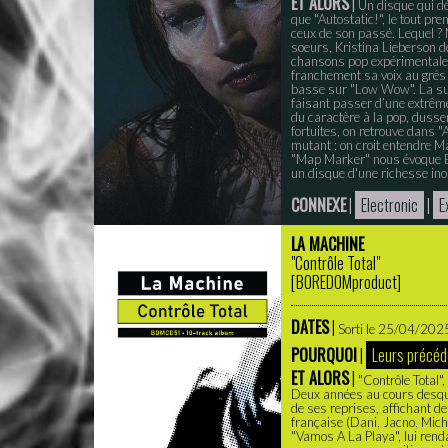
ET ALORS
|
Un disque qui dé
que "Autostatic!", le tout p
ceux de son passé. Lequel ?
soeurs, Kristina Lieberson d
chansons pop expérimentales
franchement sa voix au grés
basse sur "Low Wow". La subt
faisant passer d’une extrême 
du caractère à la pop, dussen
fortuites, on retrouve dans "
mutant : on croit entendre 
"Map Marker" nous évoque Be
un disque d'une richesse inou
CONNEXE
|
Electronic
|
E
LA MACHINE
"Contrôle Total"
[
BOREDOMproduct
]
DATES
|
Sorti le 25/04/2025 
POURQUOI
|
Leurs précéd
ET ALORS
|
"Contrôle Total"
Deux années au cours desquel
de ses reprises, affichant d
française (Dani, Jacno, Mich
"Vamos A La Playa", lui ren