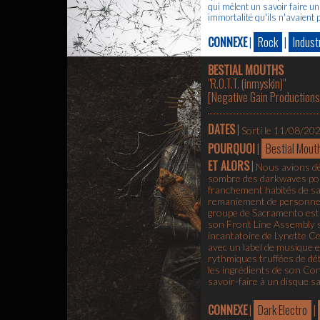
qui mêlent un savoir faire un
immortalité qu'ils n'avaient
CONNEXE
|
Rock
|
Industr
BESTIAL MOUTHS
"R.O.T.T. (inmyskin)"
[
Negative Gain Productions
DATES
|
Sorti le 11/08/20
POURQUOI
|
Bestial Mout
ET ALORS
|
Nous avions dé
sombre des darkwaves port
franchement habités de sa 
remaniement de personnel e
groupe de Sacramento est 
son Front Line Assembly s
incantatoire de Lynette Ce
avec un label de musique e
rythmiques truffées de dét
les ingrédients de son Con
savoir-faire à un disque s
CONNEXE
|
Dark Electro
|