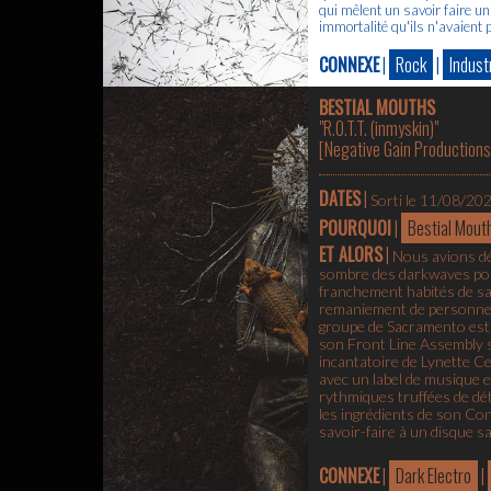
qui mêlent un savoir faire un
immortalité qu'ils n'avaient
CONNEXE
|
Rock
|
Industr
BESTIAL MOUTHS
"R.O.T.T. (inmyskin)"
[
Negative Gain Productions
DATES
|
Sorti le 11/08/20
POURQUOI
|
Bestial Mout
ET ALORS
|
Nous avions dé
sombre des darkwaves port
franchement habités de sa 
remaniement de personnel e
groupe de Sacramento est 
son Front Line Assembly s
incantatoire de Lynette Ce
avec un label de musique e
rythmiques truffées de dét
les ingrédients de son Con
savoir-faire à un disque s
CONNEXE
|
Dark Electro
|