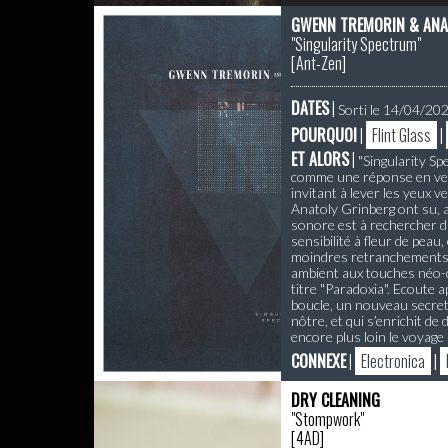
GWENN TREMORIN & ANA
"Singularity Spectrum"
[
Ant-Zen
]
DATES
|
Sorti le 14/04/20
POURQUOI
|
Flint Glass
|
ET ALORS
|
"Singularity Sp
comme une réponse en vers
invitant à lever les yeux 
Anatoly Grinberg ont su, 
sonore est à rechercher da
sensibilité à fleur de peau
moindres retranchements qu
ambient aux touches néo-cl
titre "Paradoxia". Ecoute 
boucle, un nouveau secret 
nôtre, et qui s’enrichit d
encore plus loin le voyag
CONNEXE
|
Electronica
|
DRY CLEANING
"Stompwork"
[
4AD
]