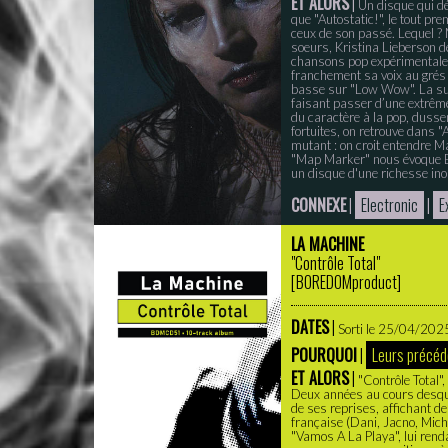
ET ALORS
|
Un disque qui dé
que "Autostatic!", le tout p
ceux de son passé. Lequel ?
soeurs, Kristina Lieberson d
chansons pop expérimentales
franchement sa voix au grés
basse sur "Low Wow". La subt
faisant passer d’une extrême 
du caractère à la pop, dussen
fortuites, on retrouve dans "
mutant : on croit entendre 
"Map Marker" nous évoque Be
un disque d'une richesse inou
CONNEXE
|
Electronic
|
E
LA MACHINE
"Contrôle Total"
[
BOREDOMproduct
]
DATES
|
Sorti le 25/04/2025 
POURQUOI
|
Leurs précéd
ET ALORS
|
"Contrôle Total"
Deux années au cours desquel
de ses reprises, affichant d
française (Dani, Jacno, Mich
"Vamos A La Playa", lui ren