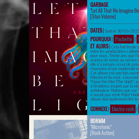
GARBAGE
"Let All That We Imagine Be
[
Stun Volume
]
DATES
|
Sorti le 30/05/2025
POURQUOI
|
Pochette
|
ET ALORS
|
Cela fait trente
entre les productions calibré
pour nous. Trente ans que l'i
science du remix au service
elle n'a jamais cessé de jure
chansons d’une modernité ins
Cet album est une fois encore
l'électro et du rock, s'ouvra
"Have We Met (The Void)", av
à l’évidence inspiré par la r
antidouleur. Notons que sur 
n’aurait pas renié Peter Hook
album doit également être le 
CONNEXE
|
Electro-rock
|
BDRMM
"Microtonic"
[
Rock Action
]