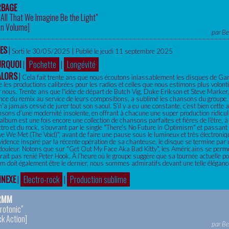
RBAGE
 All That We Imagine Be the Light"
un Volume
]
par
Be
ES
|
Sorti le 30/05/2025 | Publié le jeudi 11 septembre 2025
URQUOI
|
Pochette
|
Longévité
ALORS
|
Cela fait trente ans que nous écoutons inlassablement les disques de Garb
e les productions calibrées pour les radios et celles que nous estimons plus volont
 nous. Trente ans que l'idée de départ de Butch Vig, Duke Erikson et Steve Marker, 
nce du remix au service de leurs compositions, a sublimé les chansons du groupe
 n'a jamais cessé de jurer tout son saoul. S’il y a eu une constante, c’est bien cett
sons d’une modernité insolente, en offrant à chacune une super production ridicul
album est une fois encore une collection de chansons parfaites et fières de l’être, 
ectro et du rock, s'ouvrant par le single "There's No Future In Optimism" et passant 
e We Met (The Void)", avant de faire une pause sous le lumineux et très électroniq
évidence inspiré par la récente opération de sa chanteuse, le disque se termine par
douleur. Notons que sur "Get Out My Face Aka Bad Kitty", les Américains se perme
rait pas renié Peter Hook. À l’heure où le groupe suggère que sa tournée actuelle pour
m doit également être le dernier, nous sommes admiratifs devant une telle élégance 
NEXE
|
Electro-rock
|
Production sublime
RMM
rotonic"
k Action
]
par
Be