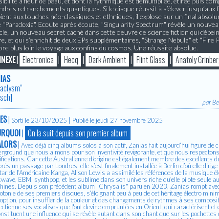
ibilité à fleur de peau, et dont la rythmique est démultipliée, étirée puis c
dres retranchements quantiques. Si le disque réussit à s’élever jusqu’aux 
ent aux touches néo-classiques et ethniques, il explose sur un final absolu
re "Paradoxia". Ecoute après écoute, "Singularity Spectrum" révèle un nouve
le, un nouveau secret caché dans cette oeuvre de science fiction qui dépei
e, et qui s’enrichit de deux EPs supplémentaires, "Strange Nebula" et "Fire 
ore plus loin le voyage aux confins du cosmos. Une réussite absolue.
NEXE
|
Electronica
|
Hecq
|
Dark Ambient
|
Flint Glass
|
Anatoly Grinbe
IAS
taclysm"
isch
]
par
Be
ES
|
Sorti le 23/10/2025 | Publié le jeudi 27 novembre 2025
URQUOI
|
On la suit depuis son premier album
ALORS
|
Avec déjà cinq albums solos à son actif, Zanias fait aujourd’hui figure de ch
rground que nous aimons pour son inventivité revigorante, et que nous respectons
fications. Car cette Australienne d'origine est également membre des excellents d
près un passage par Londres, elle s’est finalement installée à Berlin d’où elle dirige 
star de l’Américaine Kanga, Alison Lewis a assimilé les références de la musique é
wave, EBM, synthpop, et les sublime dans son univers riche qu’elle pilote seule
ines. Depuis son précédent album "Chrysalis" paru en 2023, Zanias rompt avec 
tonie de ses premiers disques, s’éloignant peu à peu de cet héritage électro minima
option, pour insuffler de la couleur et des changements de rythmes à ses composi
ectionne ses vocalises que l'ont devine empruntées en Orient, qui caractérisent et
onstituent une influence qui se révèle autant dans son chant que sur les pochettes