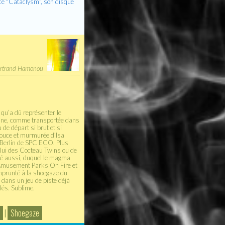
 ce "Cataclysm", son disque
rtrand Hamonou
 qu’a dû représenter le
rienne, comme transportée dans
 de départ si brut et si
 douce et murmurée d’Isa
 Berlin de SPC ECO. Plus
elui des Cocteau Twins ou de
adé aussi, duquel le magma
 Amusement Parks On Fire et
 emprunté à la shoegaze du
 dans un jeu de piste déjà
lés. Sublime.
|
Shoegaze