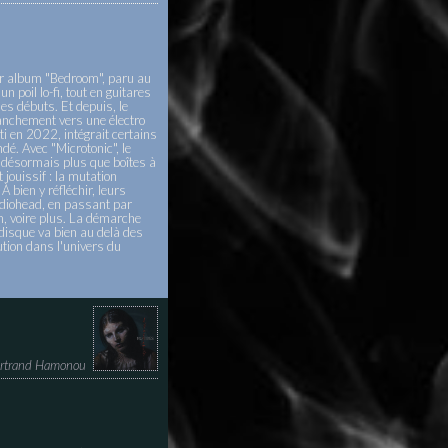
er album "Bedroom", paru au
n poil lo-fi, tout en guitares
des débuts. Et depuis, le
ranchement vers une électro
i en 2022, intégrait certains
dé. Avec "Microtonic", le
st désormais plus que boîtes à
jouissif : la mutation
bien y réfléchir, leurs
adiohead, en passant par
um, voire plus. La démarche
 disque va bien au delà des
tion dans l'univers du
rtrand Hamonou