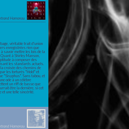
rtrand Hamonou
age, véritable trait d'union
iers enregistrées rien que
à savoir mettre les lois de la
. Quant à Shirley Manson,
e aptitude à composer des
isant les standards actuels.
à la croisée des chemins de
par les torturés "Hold" et
ue "Sisyphus". Sans tabou, et
 une ode à un célèbre
ttent un riff de basse que
rait être la dernière, si cet
et une telle sincérité.
rtrand Hamonou