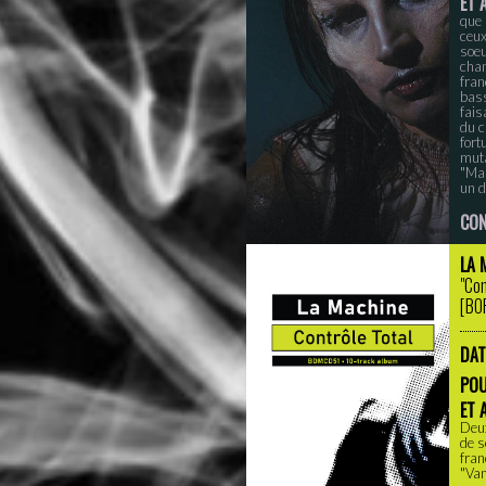
ET 
que 
ceux
soeu
chan
fran
bass
fais
du c
fort
muta
"Map
un d
CON
LA 
"Con
[
BO
DAT
PO
ET 
Deux
de s
fran
"Vam