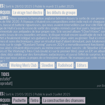
ES
|
Sorti le 28/02/2025 | Publié le mardi 15 juillet 2025
URQUOI
|
Le virage tout électro
|
les débuts du groupe
ALORS
|
Nous suivons la formation anglaise bdrmm depuis la sortie de son premi
s de l'été 2020. À l'époque, c'étaient ces compositions entre indie rock et shoegaze u
es, basse et batterie rigoureuses, qui nous avaient émerveillées par leur côté Ride 
pe de Hull n'a eu de cesse de sortir des singles remixés par leur pairs, lorgnant f
rimentale aux antipodes de leur propre son. Si le second album "I Don't Know", sort
ents issus de ces nouvelles versions, le disque restait encore qualifiable de rock in
tet a finalement relégué ses guitares à l'arrière-plan, voire au grenier. Tout ici n'e
mes et sons électroniques, pour un résultat tout d'abord déroutant, puis totalement 
cée sur le single "Standard Tuning" paru en 2024 a merveilleusement fonctionné. À 
ieux aînés s'étaient déjà essayés au même exercice avec succès : de Slowdive à R
ors et The Working's Men Club (invité ici sur le premier titre), pour un EP, un alb
t donc déjà validée par des formations audacieuses, et passé l'effet de surprise, le
ntes que nous avions à propos de ce troisième album. Ne manquez pas cette révolu
pe !
NEXE
|
Working Men's Club
|
Slowdive
|
Radiohead
|
Editors
 TIDES
ostatic!"
oproduit
]
par
Be
ES
|
Sorti le 23/05/2025 | Publié le jeudi 3 juillet 2025
URQUOI
|
Pochette
|
l’intro
|
La construction des chansons