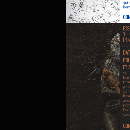
qui 
immo
CON
BES
"R.O
[
Neg
DAT
PO
ET 
som
fran
rema
gro
son
inca
avec
ryth
les 
savo
CON