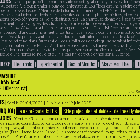
ALORS
|
Un disque qui débute par une suite de déflagrations digitales est forcémen
"Autostatic!", le tout premier album de l’énigmatique Lou Tides est une histoire de
 de son passé. Lequel ? Membre de la formation américaine TEEN pendant une di
rs, Kristina Lieberson déploie des capacités de polymorphisme inédites, et excelle
sons pop expérimentales, voire déstructurées. La chanteuse donne vie à ses fan
chement sa voix au grés des chansons, comme ce timbre venu d'ailleurs appuyé p
e sur "Low Wow". La subtilité des arrangements sur "Folklorish" permet au titre u
ant passer d’une extrême à l’autre. L'artiste nous rappelle ces formations actuelles
aractère à la pop, dussent-elles avant tout en maltraiter les codes, quitte à la dén
uites, on retrouve dans "Autostatic!" des similitudes de voix qui se seraient infilt
nt : on croit entendre Marva Von Theo de passage dans l'univers de David Lynch 
 Marker" nous évoque Bestial Mouths pour son caractère électro assumé. Avec "Au
isque d'une richesse inouïe, et qui n'a pas fini de troubler nos sens. Superbe.
NEXE
|
Electronic
|
Experimental
|
Bestial Mouths
|
Marva Von Theo
|
T
MACHINE
trôle Total"
REDOMproduct
]
par
Be
ES
|
Sorti le 25/04/2025 | Publié le lundi 9 juin 2025
URQUOI
|
Leurs précédents EPs
|
Side project de Celluloide et de Thee Hyph
ALORS
|
"Contrôle Total", le premier album de La Machine, s'écoute comme le best
 années au cours desquelles le duo nous a surpris à la sortie de chacun de ses EPs
es reprises, affichant de manière subtilement provocatrice un goût prononcé pour l
çaise (Dani, Jacno, Michel Sardou), le second degré comme fil rouge, réhabilitant 
os A La Playa", lui rendant son sens premier et globalement incompris. Ensuite,