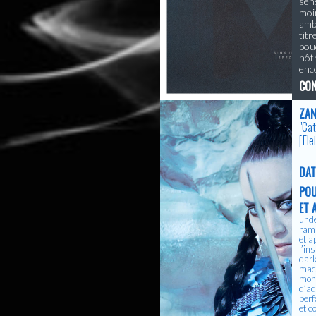
sens
moin
ambi
tit
bouc
nôtr
enc
CON
ZAN
"Ca
[
Fle
DAT
PO
ET 
unde
rami
et a
l’in
dark
mach
mono
d’ad
perf
et c