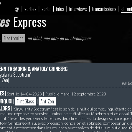
|
|
|
|
|
|
sorties
sortir
infos
interviews
transmissions
chron
@
es
Express
,
Electronica
, un label, une note ou un chroniqueur.
NN TREMORIN & ANATOLY GRINBERG
gularity Spectrum"
t-Zen
]
par
Be
ES
|
Sorti le 14/04/2023 | Publié le mardi 12 septembre 2023
URQUOI
|
Flint Glass
|
Ant-Zen
ALORS
|
"Singularity Spectrum" est le son de la nuit qui tombe, inquiétante et
me une réponse en version lumineuse et étoilée au ténébreux et colossal "
tant à lever les yeux vers le ciel, ces deux fines lames du design sonore q
toly Grinberg ont su, avec précision, concision et sobriété, composer un d
re est à rechercher dans les couches successives de détails minutieux qu’of