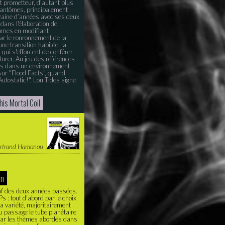
t prometteur, d’autant plus
 fantômes, principalement
zaine d’années avec ses deux
 dans l'élaboration de
tômes en modifiant
ar le ronronnement de la
ne transition habitée, la
 qui s'efforcent de conférer
aturer. Au jeu des références
rées dans un environnement
sur "Flood Facts", quand
tostatic!", Lou Tides signe
his Mortal Coil
rtrand Hamonou
en
 of des deux années passées.
 : tout d'abord par le choix
a variété, majoritairement
au passage le tube planétaire
 par les thèmes abordés dans