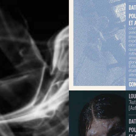
DAT
PO
ET 
cour
poli
grou
expé
élém
quar
ryth
amor
glor
Edit
étai
atte
grou
CON
LOU
"Aut
[
Aut
DAT
PO