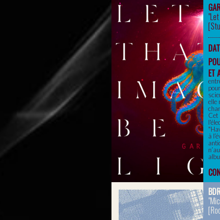
GA
"Let
[
St
DAT
PO
ET 
entr
pour
scie
elle
chan
Cet 
l'él
"Hav
à l’
anti
n’au
albu
CON
BD
"Mic
[
Roc