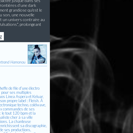
ompactée jusque dans ses
frontières d’une dark
ment grandiose qu'est le
au son, une nouvelle
nt un univers contraire au
Pulsations", prolongeant
rg
rtrand Hamonou
effe de file d’une électro
 pour ses multiples
uos Linea Aspera et Keluar,
son propre label : Fleish. À
lectronique techno, coldwave,
 aux commandes de ses
le tout 120 bpm et la
liste cher à sa ville
tions. La chanteuse
 enrichissent sa discographie,
 de ses productions,