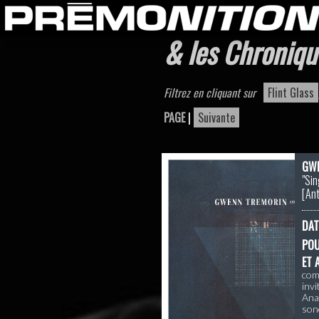
& les Chroniqu
Filtrez en cliquant sur
Flint Glass
PAGE
|
Suivante
GWE
"Sin
[
An
DAT
PO
ET 
com
invi
Ana
sono