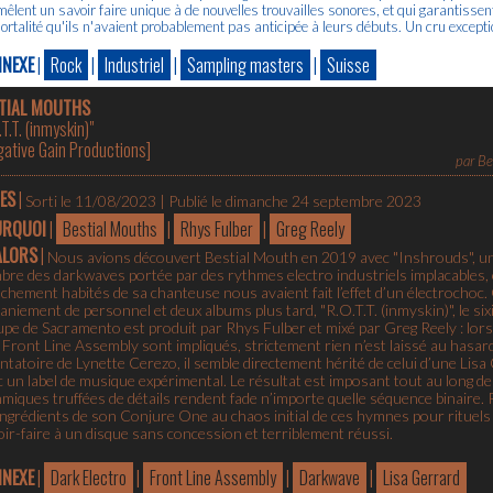
mêlent un savoir faire unique à de nouvelles trouvailles sonores, et qui garantisse
rtalité qu'ils n'avaient probablement pas anticipée à leurs débuts. Un cru excepti
NEXE
|
Rock
|
Industriel
|
Sampling masters
|
Suisse
TIAL MOUTHS
.T.T. (inmyskin)"
ative Gain Productions
]
par
Be
ES
|
Sorti le 11/08/2023 | Publié le dimanche 24 septembre 2023
URQUOI
|
Bestial Mouths
|
Rhys Fulber
|
Greg Reely
ALORS
|
Nous avions découvert Bestial Mouth en 2019 avec "Inshrouds", un E
bre des darkwaves portée par des rythmes electro industriels implacables, 
chement habités de sa chanteuse nous avaient fait l’effet d’un électrochoc
niement de personnel et deux albums plus tard, "R.O.T.T. (inmyskin)", le si
upe de Sacramento est produit par Rhys Fulber et mixé par Greg Reely : lor
 Front Line Assembly sont impliqués, strictement rien n’est laissé au hasa
ntatoire de Lynette Cerezo, il semble directement hérité de celui d’une Lisa
 un label de musique expérimental. Le résultat est imposant tout au long de 
miques truffées de détails rendent fade n’importe quelle séquence binaire. R
ingrédients de son Conjure One au chaos initial de ces hymnes pour rituels 
ir-faire à un disque sans concession et terriblement réussi.
NEXE
|
Dark Electro
|
Front Line Assembly
|
Darkwave
|
Lisa Gerrard