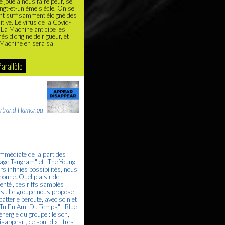
 joue à nous faire peur, se
ngt-et-unième siècle. On se
ant suffisamment éloigné des
tive. Le virus de la Covid-
, La Machine anticipe les
s d'origine de rigueur, et
a Machine en sera sa
Parallèle
rtrand Hamonou
immédiate de la part des
rage Tangram" et "The Young
rs infinies possibilités, nous
 bonne. Quel plaisir de
nté", ces riffs samplés
ws". Le groupe nous propose
batterie percute, avec soin et
("Tu En Ami Du Temps", "Blue
nergie du groupe : le son,
isappear", ce sont dix titres