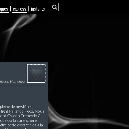
|
|
iques
express
instants
rtrand Hamonou
 pleine de mystères,
Night Falls" de Hecq. Nous
ue sont Gwenn Tremorin &
isque où la surenchère
fre cette electronica à la