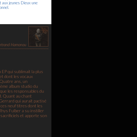
nt aux jeunes Dieux une
onnel.
rtrand Hamonou
P qui sublimait la plus
et dont les vocaux
. Quatre ans, un
xième album studio du
sque les responsables du
rd. Quant au chant
 Gerrard qui aurait pactisé
ces neuf titres dont les
hys Fulber a su instiller
sacrificiels et apporte son