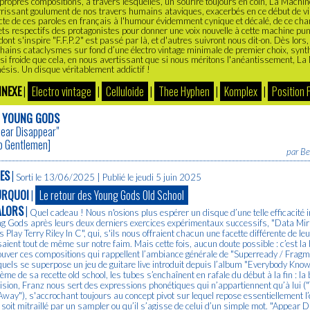
propres compositions, à travers lesquelles, un sourire toujours en coin, La Machine
rissant goulument de nos travers humains ataviques, exacerbés en ce début de vi
cte de ces paroles en français à l'humour évidemment cynique et décalé, de ce ch
ets respectifs des protagonistes pour donner une voix nouvelle à cette machine puni
dont s'inspire "F.F.P.2" est passé par là, et d'autres suivront nous dit-on. Dès lors
hains cataclysmes sur fond d’une électro vintage minimale de premier choix, synthé
si froide que cela, en nous avertissant que si nous méritons l'anéantissement, L
sis. Un disque véritablement addictif !
NEXE
|
Electro vintage
|
Celluloide
|
Thee Hyphen
|
Komplex
|
Position 
 YOUNG GODS
pear Disappear"
o Gentlemen
]
par
Be
ES
|
Sorti le 13/06/2025 | Publié le jeudi 5 juin 2025
URQUOI
|
Le retour des Young Gods Old School
ALORS
|
Quel cadeau ! Nous n'osions plus espérer un disque d’une telle efficacité 
g Gods après leurs deux derniers exercices expérimentaux successifs, "Data Mi
 Play Terry Riley In C", qui, s'ils nous offraient chacun une facette différente de leu
saient tout de même sur notre faim. Mais cette fois, aucun doute possible : c’est la
ouver ces compositions qui rappellent l’ambiance générale de "Superready / Fragme
uels se superpose un jeu de guitare live introduit depuis l’album "Everybody Kno
rème de sa recette old school, les tubes s’enchaînent en rafale du début à la fin : la 
ision, Franz nous sert des expressions phonétiques qui n’appartiennent qu’à lui 
way"), s'accrochant toujours au concept pivot sur lequel repose essentiellement l’é
l soit mitraillé par un sampler ou qu’il s’agisse de celui d’un simple mot. "Appear D