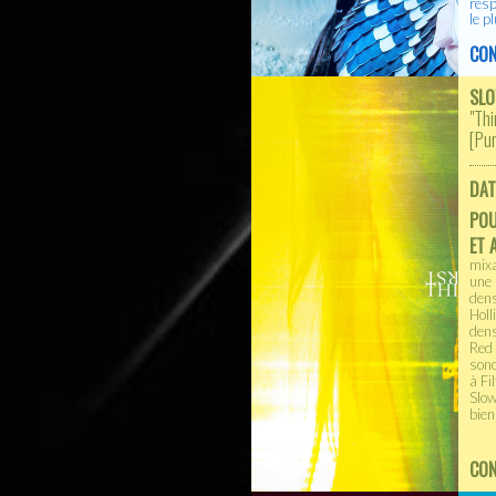
resp
le p
CON
SL
"Thi
[
Pur
DAT
PO
ET 
mixa
une 
dens
Holl
dens
Red 
sono
à Fi
Slow
bien
CON