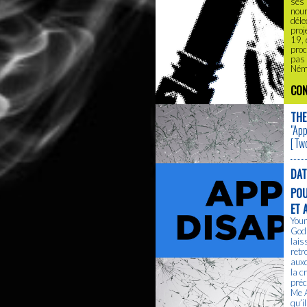
ses 
nour
déle
proj
19, 
proc
pas 
Némé
CON
THE
"Ap
[
Tw
DAT
PO
ET 
Youn
Gods
lais
retr
auxq
la c
préc
Me A
qu’i