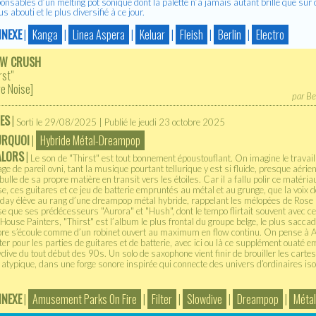
onsables d’un melting pot sonique dont la palette n’a jamais autant brillé que sur
lus abouti et le plus diversifié à ce jour.
NEXE
|
Kanga
|
Linea Aspera
|
Keluar
|
Fleish
|
Berlin
|
Electro
OW CRUSH
rst"
e Noise
]
par
Be
ES
|
Sorti le 29/08/2025 | Publié le jeudi 23 octobre 2025
URQUOI
|
Hybride Métal-Dreampop
ALORS
|
Le son de "Thirst" est tout bonnement époustouflant. On imagine le travail
ge de pareil ovni, tant la musique pourtant tellurique y est si fluide, presque aé
bulle de sa propre matière en transit vers les étoiles. Car il a fallu polir ce matériau
e, ces guitares et ce jeu de batterie empruntés au métal et au grunge, que la voix
iday élève au rang d’une dreampop métal hybride, rappelant les mélopées de Rose
e que ses prédécesseurs "Aurora" et "Hush", dont le tempo flirtait souvent avec c
House Painters, "Thirst" est l’album le plus frontal du groupe belge, le plus sacc
re s’écoule comme d’un robinet ouvert au maximum en flow continu. On pense à
lter pour les parties de guitares et de batterie, avec ici ou là ce supplément ouaté
dive du tout début des 90s. Un solo de saxophone vient finir de brouiller les cartes
 atypique, dans une forge sonore inspirée qui connecte des univers d’ordinaires iso
NEXE
|
Amusement Parks On Fire
|
Filter
|
Slowdive
|
Dreampop
|
Métal