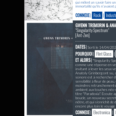
qui mêlent un savoir faire un
immortalité qu'ils n'avaient
CONNEXE
|
Rock
|
Industr
GWENN TREMORIN & ANA
"Singularity Spectrum"
[
Ant-Zen
]
DATES
|
Sorti le 14/04/20
POURQUOI
|
Flint Glass
|
ET ALORS
|
"Singularity Sp
comme une réponse en vers
invitant à lever les yeux 
Anatoly Grinberg ont su, 
sonore est à rechercher da
sensibilité à fleur de peau
moindres retranchements qu
ambient aux touches néo-cl
titre "Paradoxia". Ecoute 
boucle, un nouveau secret 
nôtre, et qui s’enrichit d
encore plus loin le voyag
CONNEXE
|
Electronica
|