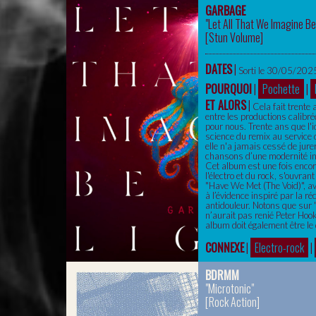
GARBAGE
"Let All That We Imagine Be
[
Stun Volume
]
DATES
|
Sorti le 30/05/2025
POURQUOI
|
Pochette
|
ET ALORS
|
Cela fait trente
entre les productions calibré
pour nous. Trente ans que l'i
science du remix au service
elle n'a jamais cessé de jure
chansons d’une modernité ins
Cet album est une fois encore
l'électro et du rock, s'ouvra
"Have We Met (The Void)", av
à l’évidence inspiré par la r
antidouleur. Notons que sur 
n’aurait pas renié Peter Hook
album doit également être le 
CONNEXE
|
Electro-rock
|
BDRMM
"Microtonic"
[
Rock Action
]