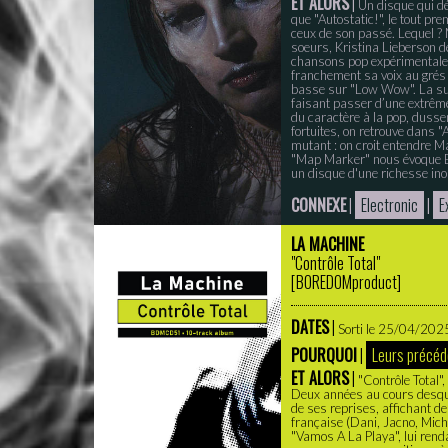
ET ALORS
|
Un disque qui dé
que "Autostatic!", le tout p
ceux de son passé. Lequel ?
soeurs, Kristina Lieberson d
chansons pop expérimentales
franchement sa voix au grés
basse sur "Low Wow". La subt
faisant passer d’une extrême 
du caractère à la pop, dussen
fortuites, on retrouve dans "
mutant : on croit entendre 
"Map Marker" nous évoque Be
un disque d'une richesse inou
CONNEXE
|
Electronic
|
E
LA MACHINE
"Contrôle Total"
[
BOREDOMproduct
]
DATES
|
Sorti le 25/04/2025 
POURQUOI
|
Leurs précéd
ET ALORS
|
"Contrôle Total"
Deux années au cours desquel
de ses reprises, affichant d
française (Dani, Jacno, Mich
"Vamos A La Playa", lui ren