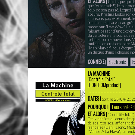
ET ALORS
|
Un disque qui dé
que "Autostatic!", le tout p
ceux de son passé. Lequel ?
soeurs, Kristina Lieberson d
chansons pop expérimentales
franchement sa voix au grés
basse sur "Low Wow". La subt
faisant passer d’une extrême 
du caractère à la pop, dussen
fortuites, on retrouve dans "
mutant : on croit entendre 
"Map Marker" nous évoque Be
un disque d'une richesse inou
CONNEXE
|
Electronic
|
E
LA MACHINE
"Contrôle Total"
[
BOREDOMproduct
]
DATES
|
Sorti le 25/04/2025 
POURQUOI
|
Leurs précéd
ET ALORS
|
"Contrôle Total"
Deux années au cours desquel
de ses reprises, affichant d
française (Dani, Jacno, Mich
"Vamos A La Playa", lui ren