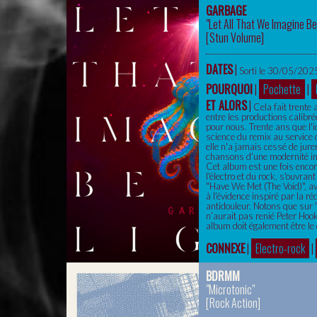
GARBAGE
"Let All That We Imagine Be
[
Stun Volume
]
DATES
|
Sorti le 30/05/2025
POURQUOI
|
Pochette
|
ET ALORS
|
Cela fait trente
entre les productions calibré
pour nous. Trente ans que l'i
science du remix au service
elle n'a jamais cessé de jure
chansons d’une modernité ins
Cet album est une fois encore
l'électro et du rock, s'ouvra
"Have We Met (The Void)", av
à l’évidence inspiré par la r
antidouleur. Notons que sur 
n’aurait pas renié Peter Hook
album doit également être le 
CONNEXE
|
Electro-rock
|
BDRMM
"Microtonic"
[
Rock Action
]