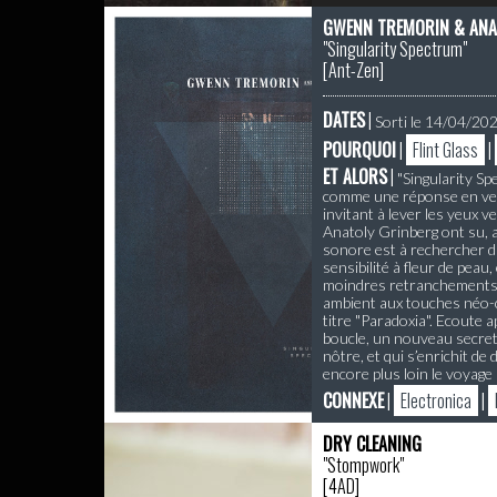
GWENN TREMORIN & ANA
"Singularity Spectrum"
[
Ant-Zen
]
DATES
|
Sorti le 14/04/20
POURQUOI
|
Flint Glass
|
ET ALORS
|
"Singularity Sp
comme une réponse en vers
invitant à lever les yeux 
Anatoly Grinberg ont su, 
sonore est à rechercher da
sensibilité à fleur de peau
moindres retranchements qu
ambient aux touches néo-cl
titre "Paradoxia". Ecoute 
boucle, un nouveau secret 
nôtre, et qui s’enrichit d
encore plus loin le voyag
CONNEXE
|
Electronica
|
DRY CLEANING
"Stompwork"
[
4AD
]