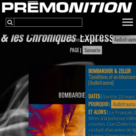
& les Chroniques
Express
Filtrez en cliquant sur
Audiotraum
PAGE
|
Suivante
BOMBARDIER & ZELLER
"Conditions of an Inhumane
[
Audiotrauma
]
DATES
|
Sorti le 22 mars
POURQUOI
|
Audiotrauma
ET ALORS
|
Le Français Z
titres à la justesse mil
croches. L'un (Zeller) 
cockpit d'un avion de lig
Useless Generation) et