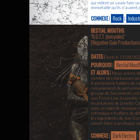
qui mêlent un savoir faire un
immortalité qu'ils n'avaient
CONNEXE
|
Rock
|
Industr
BESTIAL MOUTHS
"R.O.T.T. (inmyskin)"
[
Negative Gain Productions
DATES
|
Sorti le 11/08/20
POURQUOI
|
Bestial Mout
ET ALORS
|
Nous avions dé
sombre des darkwaves port
franchement habités de sa 
remaniement de personnel e
groupe de Sacramento est 
son Front Line Assembly s
incantatoire de Lynette Ce
avec un label de musique e
rythmiques truffées de dét
les ingrédients de son Con
savoir-faire à un disque s
CONNEXE
|
Dark Electro
|