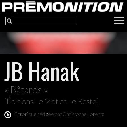
JB Hanak
« Bâtards »
[Éditions Le Mot et Le Reste]
Chronique rédigée par Christophe Lorentz