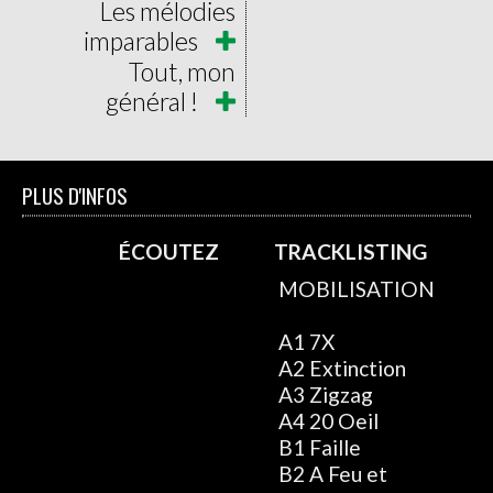
Les mélodies
imparables
Tout, mon
général !
PLUS D'INFOS
ÉCOUTEZ
TRACKLISTING
MOBILISATION
A1 7X
A2 Extinction
A3 Zigzag
A4 20 Oeil
B1 Faille
B2 A Feu et