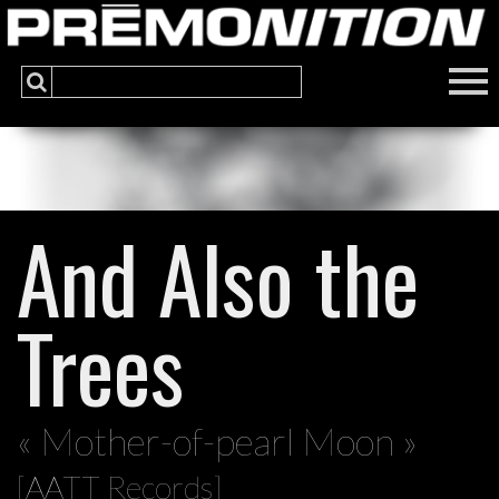
And Also the
Trees
« Mother-of-pearl Moon »
[AATT Records]