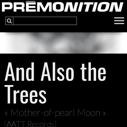
And Also the
Trees
« Mother-of-pearl Moon »
[AATT Records]